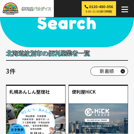
0120-480-056
便利屋パラダイス
>
探す
>
北海道
>
紋別市
8:00~21:00[受付時間]
Search
北海道紋別市の便利屋業者一覧
3件
札幌あんしん整理社
便利屋HiCK