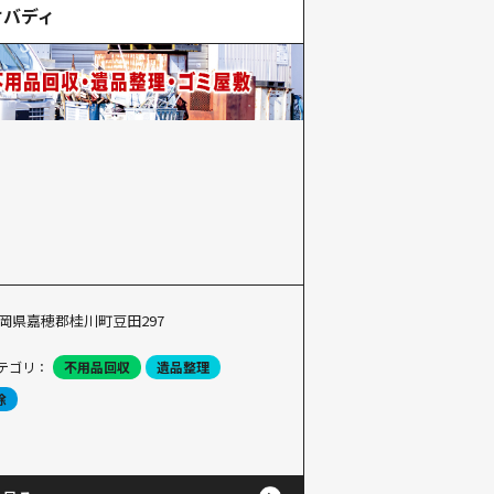
けバディ
岡県嘉穂郡桂川町豆田297
テゴリ：
不用品回収
遺品整理
除