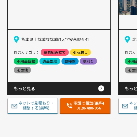
熊本県上益城郡益城町大字安永986-41
北
対応カテゴリ：
家具組み立て
引っ越し
対応カ
不用品回収
遺品整理
お掃除
草刈り
不用
その他
その
もっと見る
もっ
ネットで見積もり・
電話で相談(無料)
ネ
相談する(無料)
0120-480-056
相