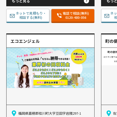
もっと見る
もっ
ネットで見積もり・
電話で相談(無料)
ネ
相談する(無料)
0120-480-056
相
エコエンジェル
町の
福岡県嘉穂郡桂川町大字豆田字岩隈297-1
佐