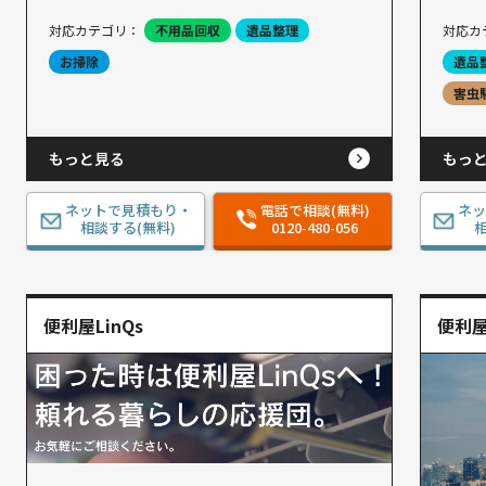
対応カテゴリ：
不用品回収
遺品整理
対応カ
お掃除
遺品
害虫
もっと見る
もっ
ネットで見積もり・
電話で相談(無料)
ネ
相談する(無料)
0120-480-056
相
便利屋LinQs
便利屋