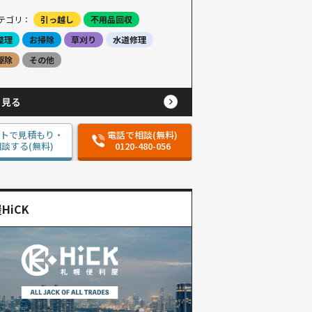
テゴリ：
引っ越し
不用品回収
整理
お掃除
草刈り
水道修理
駆除
その他
と見る
ットで見積もり・
電話で相談(無料)
談する(無料)
0120-480-056
HiCK