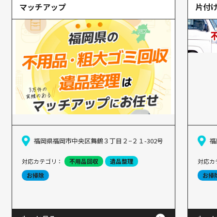
マッチアップ
片付
福岡県福岡市中央区舞鶴３丁目２−２１-302号
福
対応カテゴリ：
不用品回収
遺品整理
対応カ
お掃除
お掃