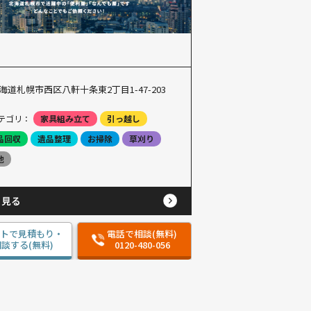
海道札幌市西区八軒十条東2丁目1-47-203
テゴリ：
家具組み立て
引っ越し
品回収
遺品整理
お掃除
草刈り
他
と見る
ットで見積もり・
電話で相談(無料)
談する(無料)
0120-480-056