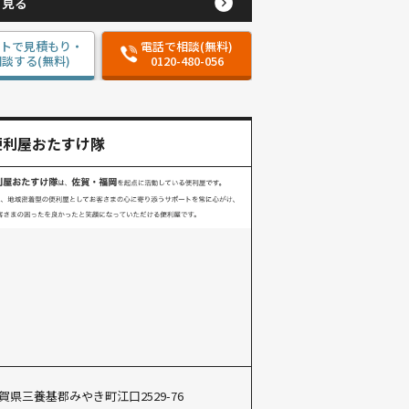
と見る
ットで見積もり・
電話で相談(無料)
談する(無料)
0120-480-056
便利屋おたすけ隊
賀県三養基郡みやき町江口2529-76