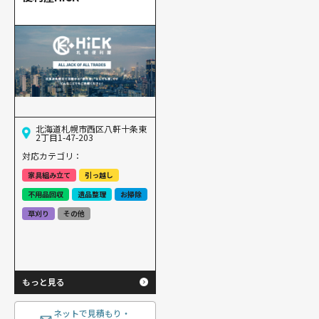
北海道札幌市西区八軒十条東
2丁目1-47-203
対応カテゴリ：
家具組み立て
引っ越し
不用品回収
遺品整理
お掃除
草刈り
その他
もっと見る
ネットで見積もり・