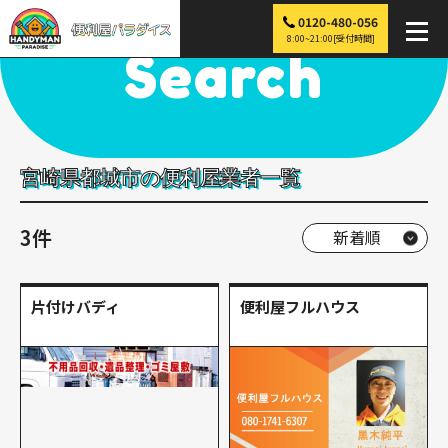
0120-480-056
便利屋パラダイス
>
探す
>
九州
>
宮崎
>
都城市
8:00~21:00[受付時間]
Search
宮崎県都城市の便利屋業者一覧
3件
片付けバディ
便利屋フルハウス