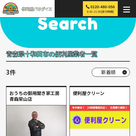
0120-480-056
便利屋パラダイス
>
探す
>
東北
>
青森
>
十和田市
8:00~21:00[受付時間]
Search
青森県十和田市の便利屋業者一覧
3件
おうちの御用聞き家工房
便利屋クリーン
青森栄山店