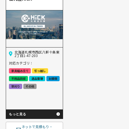
北海道札幌市西区八軒十条東
2丁目1-47-203
対応カテゴリ：
家具組み立て
引っ越し
不用品回収
遺品整理
お掃除
草刈り
その他
もっと見る
ネットで見積もり・