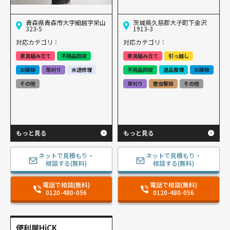
青森県青森市大字細越字栄山
茨城県久慈郡大子町下金沢
323-5
1913-3
対応カテゴリ：
対応カテゴリ：
家具組み立て
不用品回収
家具組み立て
引っ越し
お掃除
草刈り
水道修理
不用品回収
遺品整理
お掃除
その他
草刈り
害虫駆除
その他
もっと見る
もっと見る
ネットで見積もり・
ネットで見積もり・
相談する(無料)
相談する(無料)
電話で相談(無料)
電話で相談(無料)
0120-480-056
0120-480-056
便利屋HiCK