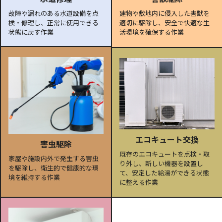
故障や漏れのある水道設備を点
建物や敷地内に侵入した害獣を
検・修理し、正常に使用できる
適切に駆除し、安全で快適な生
状態に戻す作業
活環境を確保する作業
エコキュート交換
害虫駆除
既存のエコキュートを点検・取
家屋や施設内外で発生する害虫
り外し、新しい機器を設置し
を駆除し、衛生的で健康的な環
て、安定した給湯ができる状態
境を維持する作業
に整える作業