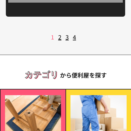
投
1
2
3
4
稿
の
ペ
ー
ジ
送
り
カテゴリ
から便利屋を探す