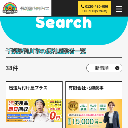
0120-480-056
便利屋パラダイス
>
探す
>
関東
>
千葉
>
鴨川市
8:00~21:00[受付時間]
Search
千葉県鴨川市の便利屋業者一覧
38件
迅速片付け屋プラス
有限会社 北海商事