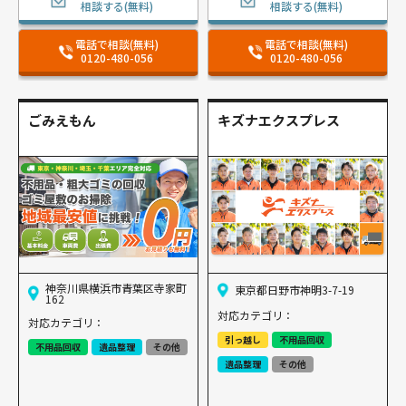
相談する(無料)
相談する(無料)
電話で相談(無料)
電話で相談(無料)
0120-480-056
0120-480-056
ごみえもん
キズナエクスプレス
神奈川県横浜市青葉区寺家町
東京都日野市神明3-7-19
162
対応カテゴリ：
対応カテゴリ：
引っ越し
不用品回収
不用品回収
遺品整理
その他
遺品整理
その他