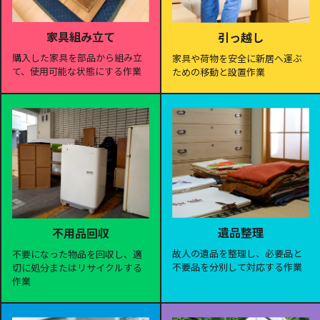
家具組み立て
引っ越し
購入した家具を部品から組み立
家具や荷物を安全に新居へ運ぶ
て、使用可能な状態にする作業
ための移動と設置作業
遺品整理
不用品回収
故人の遺品を整理し、必要品と
不要になった物品を回収し、適
不要品を分別して対応する作業
切に処分またはリサイクルする
作業