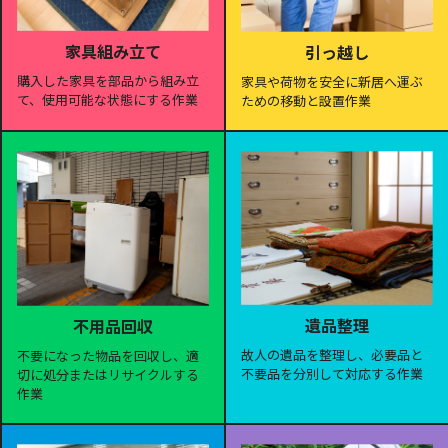
家具組み立て
引っ越し
購入した家具を部品から組み立
家具や荷物を安全に新居へ運ぶ
て、使用可能な状態にする作業
ための移動と設置作業
遺品整理
不用品回収
故人の遺品を整理し、必要品と
不要になった物品を回収し、適
不要品を分別して対応する作業
切に処分またはリサイクルする
作業