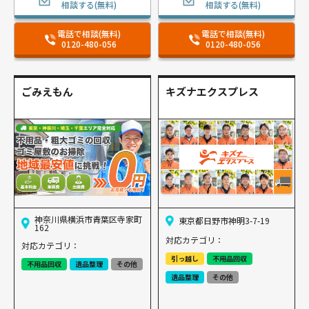
相談する(無料)
相談する(無料)
電話で相談(無料)
電話で相談(無料)
0120-480-056
0120-480-056
ごみえもん
キズナエクスプレス
神奈川県横浜市青葉区寺家町
東京都日野市神明3-7-19
162
対応カテゴリ：
対応カテゴリ：
引っ越し
不用品回収
不用品回収
遺品整理
その他
遺品整理
その他