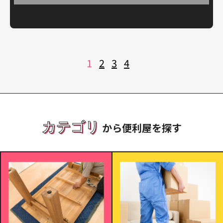
投
1
2
3
4
稿
の
ペ
ー
ジ
送
り
カテゴリ
から便利屋を探す