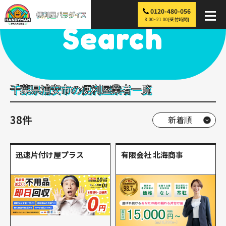
0120-480-056
便利屋パラダイス
>
探す
>
関東
>
千葉
>
浦安市
8:00~21:00[受付時間]
Search
千葉県浦安市の便利屋業者一覧
38件
迅速片付け屋プラス
有限会社 北海商事