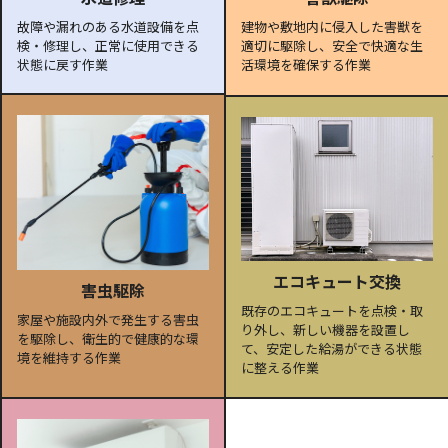
故障や漏れのある水道設備を点
建物や敷地内に侵入した害獣を
検・修理し、正常に使用できる
適切に駆除し、安全で快適な生
状態に戻す作業
活環境を確保する作業
エコキュート交換
害虫駆除
既存のエコキュートを点検・取
家屋や施設内外で発生する害虫
り外し、新しい機器を設置し
を駆除し、衛生的で健康的な環
て、安定した給湯ができる状態
境を維持する作業
に整える作業