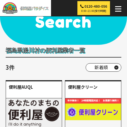
0120-480-056
便利屋パラダイス
>
探す
>
東北
>
福島
>
湯川村
8:00~21:00[受付時間]
Search
福島県湯川村の便利屋業者一覧
3件
便利屋AUQL
便利屋クリーン