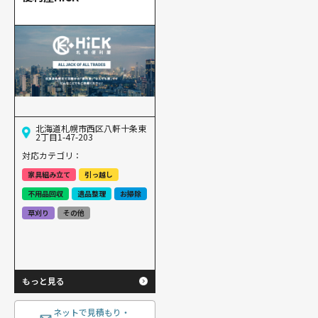
北海道札幌市西区八軒十条東
2丁目1-47-203
対応カテゴリ：
家具組み立て
引っ越し
不用品回収
遺品整理
お掃除
草刈り
その他
もっと見る
ネットで見積もり・