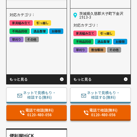
茨城県久慈郡大子町下金沢
対応カテゴリ：
1913-3
家具組み立て
引っ越し
対応カテゴリ：
不用品回収
遺品整理
お掃除
家具組み立て
引っ越し
草刈り
その他
不用品回収
遺品整理
お掃除
草刈り
害虫駆除
その他
もっと見る
もっと見る
ネットで見積もり・
ネットで見積もり・
相談する(無料)
相談する(無料)
電話で相談(無料)
電話で相談(無料)
0120-480-056
0120-480-056
便利屋HiCK