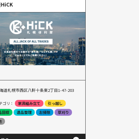
HiCK
海道札幌市西区八軒十条東2丁目1-47-203
テゴリ：
家具組み立て
引っ越し
品回収
遺品整理
お掃除
草刈り
他