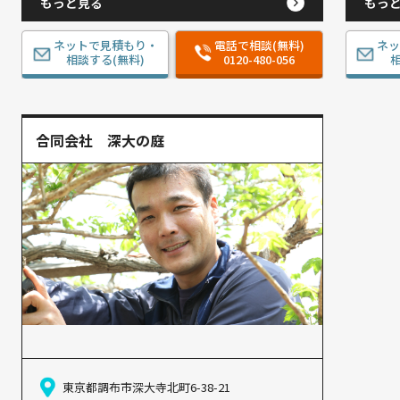
もっと見る
もっ
ネットで見積もり・
電話で相談(無料)
ネ
相談する(無料)
0120-480-056
相
合同会社 深大の庭
東京都調布市深大寺北町6-38-21