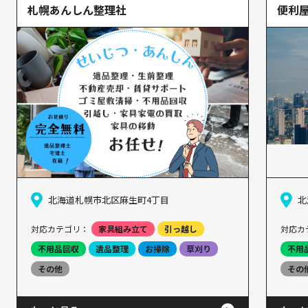
札幌あんしん整理社
便利屋
北海道札幌市北区麻生町4丁目
北
対応カテゴリ：
家具組み立て
引っ越し
対応カ
不用品回収
遺品整理
お掃除
草刈り
不用
その他
その