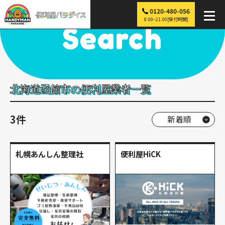
0120-480-056
便利屋パラダイス
>
探す
>
北海道
>
函館市
8:00~21:00[受付時間]
Search
北海道函館市の便利屋業者一覧
3件
札幌あんしん整理社
便利屋HiCK