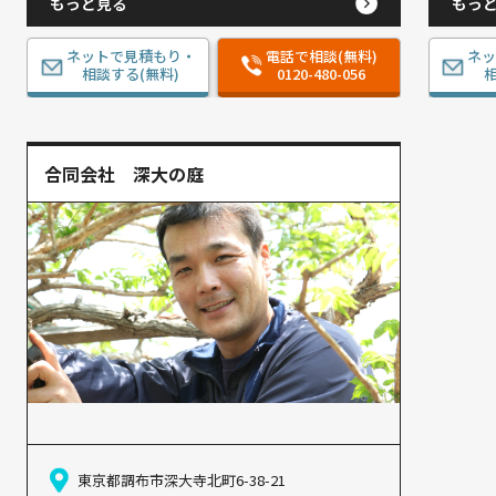
もっと見る
もっ
ネットで見積もり・
電話で相談(無料)
ネ
相談する(無料)
0120-480-056
相
合同会社 深大の庭
東京都調布市深大寺北町6-38-21