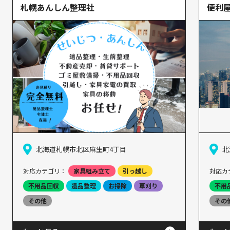
札幌あんしん整理社
便利屋
北海道札幌市北区麻生町4丁目
北
対応カテゴリ：
家具組み立て
引っ越し
対応カ
不用品回収
遺品整理
お掃除
草刈り
不用
その他
その