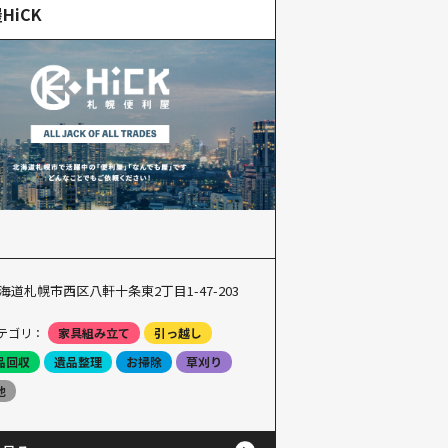
HiCK
海道札幌市西区八軒十条東2丁目1-47-203
テゴリ：
家具組み立て
引っ越し
品回収
遺品整理
お掃除
草刈り
他