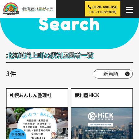
0120-480-056
便利屋パラダイス
>
探す
>
北海道
>
滝上町
8:00~21:00[受付時間]
Search
北海道滝上町の便利屋業者一覧
3件
札幌あんしん整理社
便利屋HiCK