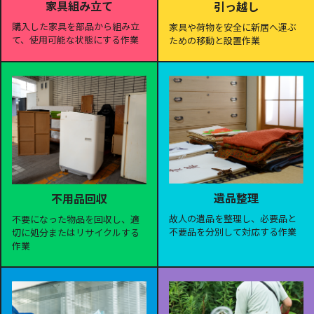
家具組み立て
引っ越し
購入した家具を部品から組み立
家具や荷物を安全に新居へ運ぶ
て、使用可能な状態にする作業
ための移動と設置作業
遺品整理
不用品回収
故人の遺品を整理し、必要品と
不要になった物品を回収し、適
不要品を分別して対応する作業
切に処分またはリサイクルする
作業