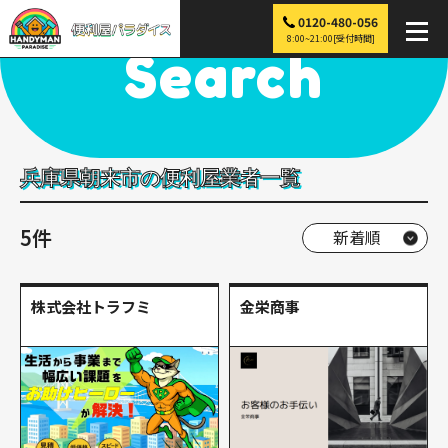
0120-480-056
便利屋パラダイス
>
探す
>
近畿
>
兵庫
>
朝来市
8:00~21:00[受付時間]
Search
兵庫県朝来市の便利屋業者一覧
5件
株式会社トラフミ
金栄商事