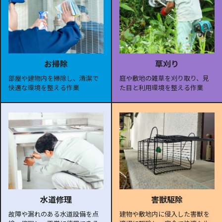
お掃除
草刈り
部屋や建物内を掃除し、清潔で
庭や敷地の雑草を刈り取り、見
快適な環境を整える作業
た目と利用環境を整える作業
水道修理
害獣駆除
故障や漏れのある水道設備を点
建物や敷地内に侵入した害獣を