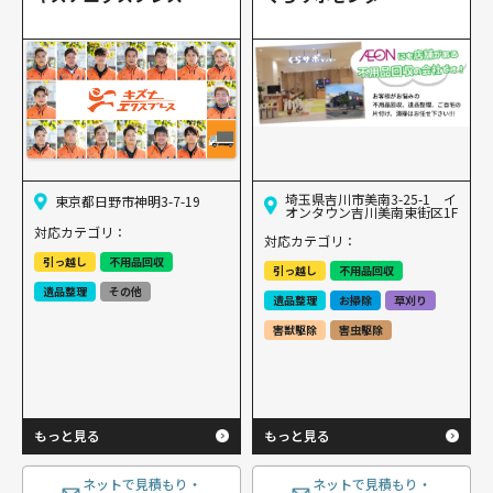
埼玉県吉川市美南3-25-1 イ
東京都日野市神明3-7-19
オンタウン吉川美南東街区1F
対応カテゴリ：
対応カテゴリ：
引っ越し
不用品回収
引っ越し
不用品回収
遺品整理
その他
遺品整理
お掃除
草刈り
害獣駆除
害虫駆除
もっと見る
もっと見る
ネットで見積もり・
ネットで見積もり・