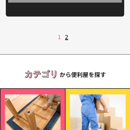
投
1
2
稿
の
ペ
ー
ジ
送
り
カテゴリ
から便利屋を探す