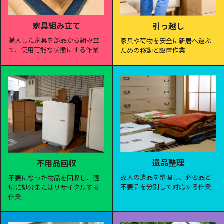
家具組み立て
引っ越し
購入した家具を部品から組み立
家具や荷物を安全に新居へ運ぶ
て、使用可能な状態にする作業
ための移動と設置作業
遺品整理
不用品回収
故人の遺品を整理し、必要品と
不要になった物品を回収し、適
不要品を分別して対応する作業
切に処分またはリサイクルする
作業