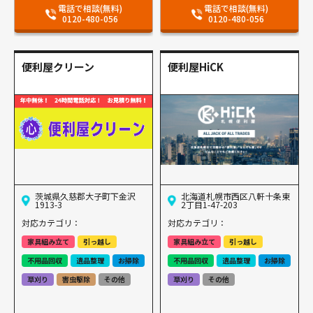
電話で相談(無料)
電話で相談(無料)
0120-480-056
0120-480-056
便利屋クリーン
便利屋HiCK
茨城県久慈郡大子町下金沢
北海道札幌市西区八軒十条東
1913-3
2丁目1-47-203
対応カテゴリ：
対応カテゴリ：
家具組み立て
引っ越し
家具組み立て
引っ越し
不用品回収
遺品整理
お掃除
不用品回収
遺品整理
お掃除
草刈り
害虫駆除
その他
草刈り
その他