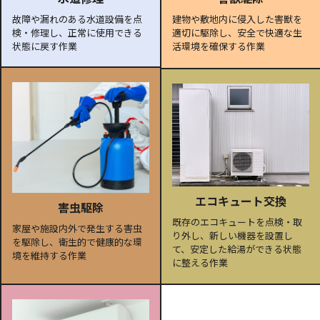
故障や漏れのある水道設備を点
建物や敷地内に侵入した害獣を
検・修理し、正常に使用できる
適切に駆除し、安全で快適な生
状態に戻す作業
活環境を確保する作業
エコキュート交換
害虫駆除
既存のエコキュートを点検・取
家屋や施設内外で発生する害虫
り外し、新しい機器を設置し
を駆除し、衛生的で健康的な環
て、安定した給湯ができる状態
境を維持する作業
に整える作業