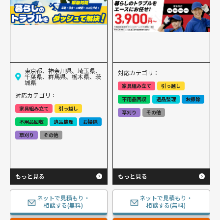
東京都、神奈川県、埼玉県、
対応カテゴリ：
千葉県、群馬県、栃木県、茨
城県
家具組み立て
引っ越し
対応カテゴリ：
不用品回収
遺品整理
お掃除
家具組み立て
引っ越し
草刈り
その他
不用品回収
遺品整理
お掃除
草刈り
その他
もっと見る
もっと見る
ネットで見積もり・
ネットで見積もり・
相談する(無料)
相談する(無料)