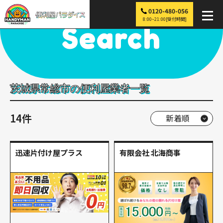
0120-480-056
便利屋パラダイス
>
探す
>
関東
>
茨城
>
常総市
8:00~21:00[受付時間]
Search
茨城県常総市の便利屋業者一覧
14件
迅速片付け屋プラス
有限会社 北海商事