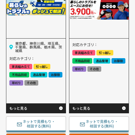
東京都、神奈川県、埼玉県、
対応カテゴリ：
千葉県、群馬県、栃木県、茨
城県
家具組み立て
引っ越し
対応カテゴリ：
不用品回収
遺品整理
お掃除
家具組み立て
引っ越し
草刈り
その他
不用品回収
遺品整理
お掃除
草刈り
その他
もっと見る
もっと見る
ネットで見積もり・
ネットで見積もり・
相談する(無料)
相談する(無料)