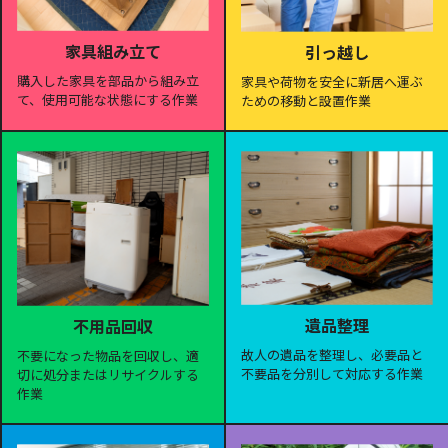
家具組み立て
引っ越し
購入した家具を部品から組み立
家具や荷物を安全に新居へ運ぶ
て、使用可能な状態にする作業
ための移動と設置作業
遺品整理
不用品回収
故人の遺品を整理し、必要品と
不要になった物品を回収し、適
不要品を分別して対応する作業
切に処分またはリサイクルする
作業