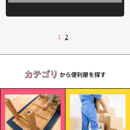
投
1
2
稿
の
ペ
ー
ジ
送
り
カテゴリ
から便利屋を探す