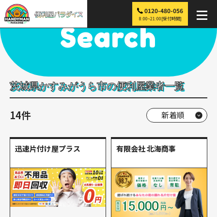
0120-480-056
便利屋パラダイス
>
探す
>
関東
>
茨城
>
かすみがうら市
8:00~21:00[受付時間]
Search
茨城県かすみがうら市の便利屋業者一覧
14件
迅速片付け屋プラス
有限会社 北海商事