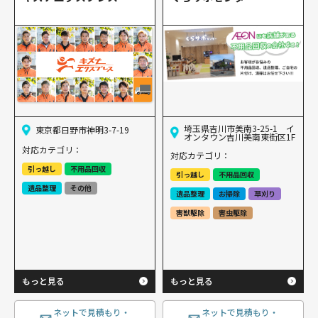
埼玉県吉川市美南3-25-1 イ
東京都日野市神明3-7-19
オンタウン吉川美南東街区1F
対応カテゴリ：
対応カテゴリ：
引っ越し
不用品回収
引っ越し
不用品回収
遺品整理
その他
遺品整理
お掃除
草刈り
害獣駆除
害虫駆除
もっと見る
もっと見る
ネットで見積もり・
ネットで見積もり・