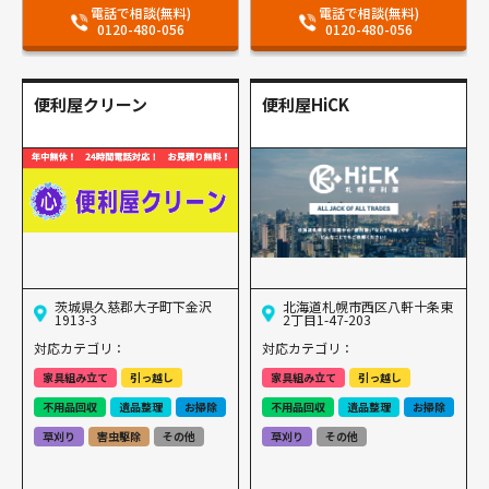
電話で相談(無料)
電話で相談(無料)
0120-480-056
0120-480-056
便利屋クリーン
便利屋HiCK
茨城県久慈郡大子町下金沢
北海道札幌市西区八軒十条東
1913-3
2丁目1-47-203
対応カテゴリ：
対応カテゴリ：
家具組み立て
引っ越し
家具組み立て
引っ越し
不用品回収
遺品整理
お掃除
不用品回収
遺品整理
お掃除
草刈り
害虫駆除
その他
草刈り
その他