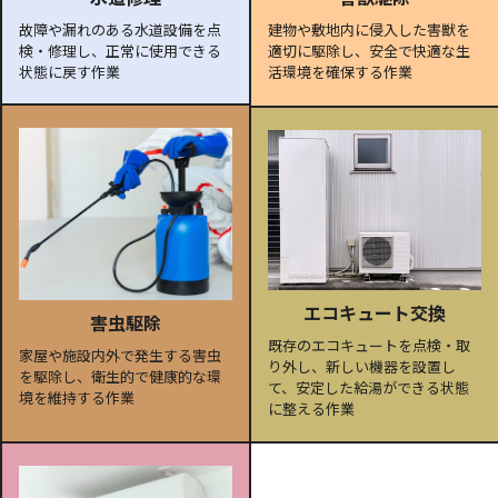
故障や漏れのある水道設備を点
建物や敷地内に侵入した害獣を
検・修理し、正常に使用できる
適切に駆除し、安全で快適な生
状態に戻す作業
活環境を確保する作業
エコキュート交換
害虫駆除
既存のエコキュートを点検・取
家屋や施設内外で発生する害虫
り外し、新しい機器を設置し
を駆除し、衛生的で健康的な環
て、安定した給湯ができる状態
境を維持する作業
に整える作業