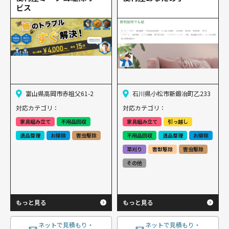
ビス
富山県高岡市赤祖父61-2
石川県小松市新鍛冶町乙233
対応カテゴリ：
対応カテゴリ：
家具組み立て
不用品回収
家具組み立て
引っ越し
遺品整理
お掃除
害虫駆除
不用品回収
遺品整理
お掃除
草刈り
害獣駆除
害虫駆除
その他
もっと見る
もっと見る
ネットで見積もり・
ネットで見積もり・