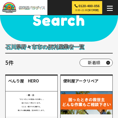
0120-480-056
便利屋パラダイス
>
探す
>
中部
>
石川
>
野々市市
8:00~21:00[受付時間]
Search
石川県野々市市の便利屋業者一覧
5件
べんり屋 HERO
便利屋アークリペア