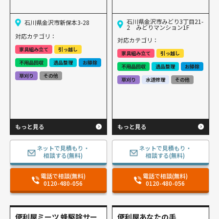
石川県金沢市みどり3丁目21-
石川県金沢市新保本3-28
2 みどりマンション1F
対応カテゴリ：
対応カテゴリ：
家具組み立て
引っ越し
家具組み立て
引っ越し
不用品回収
遺品整理
お掃除
不用品回収
遺品整理
お掃除
草刈り
その他
草刈り
水道修理
その他
もっと見る
もっと見る
ネットで見積もり・
ネットで見積もり・
相談する(無料)
相談する(無料)
電話で相談(無料)
電話で相談(無料)
0120-480-056
0120-480-056
便利屋ミーツ 蜂駆除サー
便利屋あなたの手