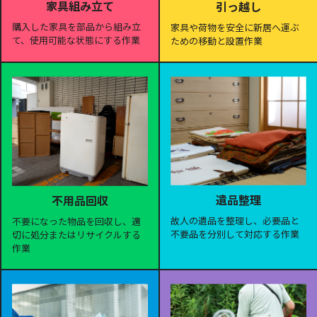
家具組み立て
引っ越し
購入した家具を部品から組み立
家具や荷物を安全に新居へ運ぶ
て、使用可能な状態にする作業
ための移動と設置作業
遺品整理
不用品回収
故人の遺品を整理し、必要品と
不要になった物品を回収し、適
不要品を分別して対応する作業
切に処分またはリサイクルする
作業