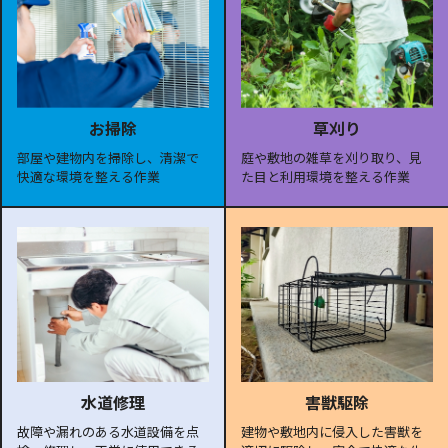
お掃除
草刈り
部屋や建物内を掃除し、清潔で
庭や敷地の雑草を刈り取り、見
快適な環境を整える作業
た目と利用環境を整える作業
水道修理
害獣駆除
故障や漏れのある水道設備を点
建物や敷地内に侵入した害獣を