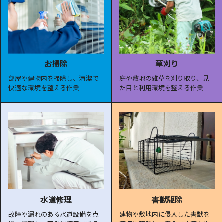
お掃除
草刈り
部屋や建物内を掃除し、清潔で
庭や敷地の雑草を刈り取り、見
快適な環境を整える作業
た目と利用環境を整える作業
水道修理
害獣駆除
故障や漏れのある水道設備を点
建物や敷地内に侵入した害獣を