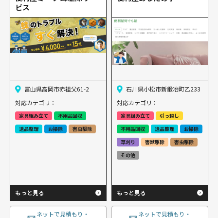
ビス
富山県高岡市赤祖父61-2
石川県小松市新鍛冶町乙233
対応カテゴリ：
対応カテゴリ：
家具組み立て
不用品回収
家具組み立て
引っ越し
遺品整理
お掃除
害虫駆除
不用品回収
遺品整理
お掃除
草刈り
害獣駆除
害虫駆除
その他
もっと見る
もっと見る
ネットで見積もり・
ネットで見積もり・