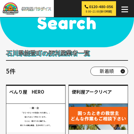
0120-480-056
便利屋パラダイス
>
探す
>
中部
>
石川
>
能登町
8:00~21:00[受付時間]
Search
石川県能登町の便利屋業者一覧
5件
べんり屋 HERO
便利屋アークリペア