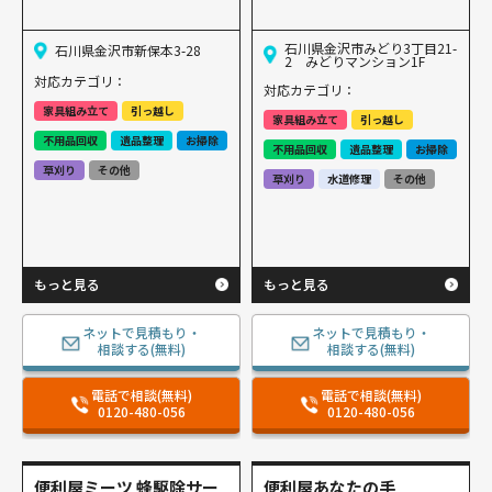
石川県金沢市みどり3丁目21-
石川県金沢市新保本3-28
2 みどりマンション1F
対応カテゴリ：
対応カテゴリ：
家具組み立て
引っ越し
家具組み立て
引っ越し
不用品回収
遺品整理
お掃除
不用品回収
遺品整理
お掃除
草刈り
その他
草刈り
水道修理
その他
もっと見る
もっと見る
ネットで見積もり・
ネットで見積もり・
相談する(無料)
相談する(無料)
電話で相談(無料)
電話で相談(無料)
0120-480-056
0120-480-056
便利屋ミーツ 蜂駆除サー
便利屋あなたの手