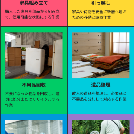
家具組み立て
引っ越し
購入した家具を部品から組み立
家具や荷物を安全に新居へ運ぶ
て、使用可能な状態にする作業
ための移動と設置作業
遺品整理
不用品回収
故人の遺品を整理し、必要品と
不要になった物品を回収し、適
不要品を分別して対応する作業
切に処分またはリサイクルする
作業