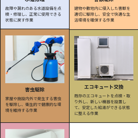
故障や漏れのある水道設備を点
建物や敷地内に侵入した害獣を
検・修理し、正常に使用できる
適切に駆除し、安全で快適な生
状態に戻す作業
活環境を確保する作業
エコキュート交換
害虫駆除
既存のエコキュートを点検・取
家屋や施設内外で発生する害虫
り外し、新しい機器を設置し
を駆除し、衛生的で健康的な環
て、安定した給湯ができる状態
境を維持する作業
に整える作業