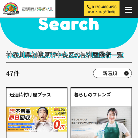
0120-480-056
便利屋パラダイス
>
探す
>
関東
>
神奈川
>
相模原市中央区
8:00~21:00[受付時間]
Search
神奈川県相模原市中央区の便利屋業者一覧
47件
迅速片付け屋プラス
暮らしのフレンズ