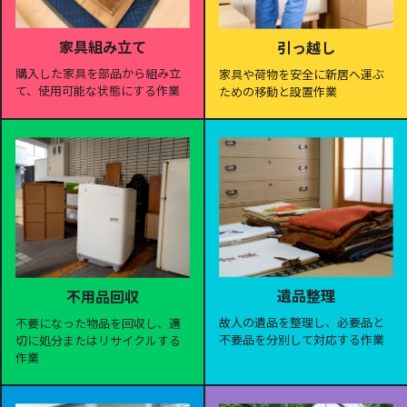
家具組み立て
引っ越し
購入した家具を部品から組み立
家具や荷物を安全に新居へ運ぶ
て、使用可能な状態にする作業
ための移動と設置作業
遺品整理
不用品回収
故人の遺品を整理し、必要品と
不要になった物品を回収し、適
不要品を分別して対応する作業
切に処分またはリサイクルする
作業