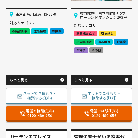
東京都府中市宮西町5-6-2ア
東京都荒川区荒川3-38-8
ローランドマンション203号
対応カテゴリ：
対応カテゴリ：
不用品回収
遺品整理
お掃除
家具組み立て
引っ越し
不用品回収
遺品整理
お掃除
草刈り
その他
もっと見る
もっと見る
ネットで見積もり・
ネットで見積もり・
相談する(無料)
相談する(無料)
電話で相談(無料)
電話で相談(無料)
0120-480-056
0120-480-056
ガーデンズプレイス
管理栄養士がいる家事代