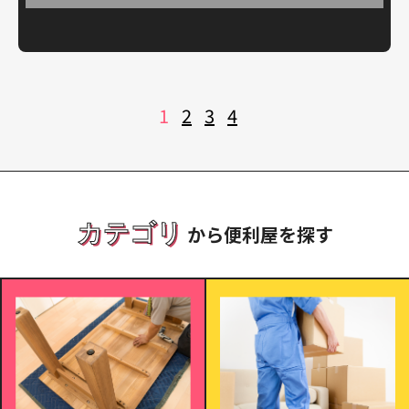
投
1
2
3
4
稿
の
ペ
ー
ジ
送
り
カテゴリ
から便利屋を探す