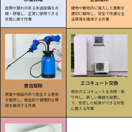
故障や漏れのある水道設備を点
建物や敷地内に侵入した害獣を
検・修理し、正常に使用できる
適切に駆除し、安全で快適な生
状態に戻す作業
活環境を確保する作業
エコキュート交換
害虫駆除
既存のエコキュートを点検・取
家屋や施設内外で発生する害虫
り外し、新しい機器を設置し
を駆除し、衛生的で健康的な環
て、安定した給湯ができる状態
境を維持する作業
に整える作業