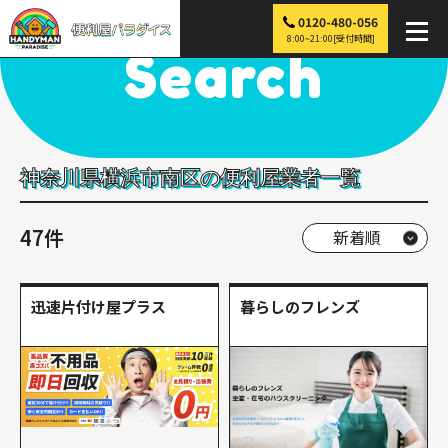
0120-480-056
便利屋パラダイス
>
探す
>
関東
>
神奈川
>
横浜市南区
8:00~21:00[受付時間]
Search
神奈川県横浜市南区の便利屋業者一覧
47件
迅速片付け屋プラス
暮らしのフレンズ