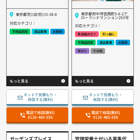
東京都府中市宮西町5-6-2ア
東京都荒川区荒川3-38-8
ローランドマンション203号
対応カテゴリ：
対応カテゴリ：
不用品回収
遺品整理
お掃除
家具組み立て
引っ越し
不用品回収
遺品整理
お掃除
草刈り
その他
もっと見る
もっと見る
ネットで見積もり・
ネットで見積もり・
相談する(無料)
相談する(無料)
電話で相談(無料)
電話で相談(無料)
0120-480-056
0120-480-056
ガーデンズプレイス
管理栄養士がいる家事代