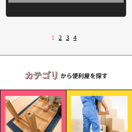
投
1
2
3
4
稿
の
ペ
ー
ジ
送
り
カテゴリ
から便利屋を探す