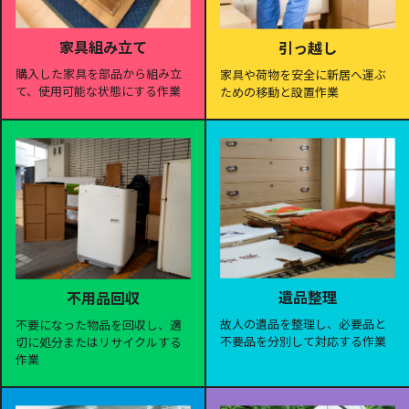
家具組み立て
引っ越し
購入した家具を部品から組み立
家具や荷物を安全に新居へ運ぶ
て、使用可能な状態にする作業
ための移動と設置作業
遺品整理
不用品回収
故人の遺品を整理し、必要品と
不要になった物品を回収し、適
不要品を分別して対応する作業
切に処分またはリサイクルする
作業