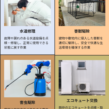
水道修理
害獣駆除
故障や漏れのある水道設備を点
建物や敷地内に侵入した害獣を
検・修理し、正常に使用できる
適切に駆除し、安全で快適な生
状態に戻す作業
活環境を確保する作業
エコキュート交換
害虫駆除
既存のエコキュートを点検・取