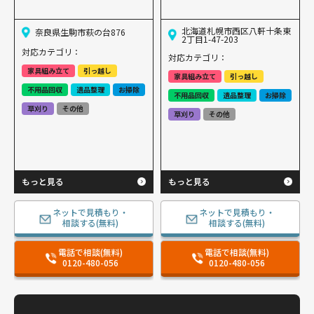
北海道札幌市西区八軒十条東
奈良県生駒市萩の台876
2丁目1-47-203
対応カテゴリ：
対応カテゴリ：
家具組み立て
引っ越し
家具組み立て
引っ越し
不用品回収
遺品整理
お掃除
不用品回収
遺品整理
お掃除
草刈り
その他
草刈り
その他
もっと見る
もっと見る
ネットで見積もり・
ネットで見積もり・
相談する(無料)
相談する(無料)
電話で相談(無料)
電話で相談(無料)
0120-480-056
0120-480-056