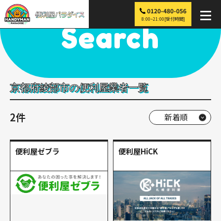
0120-480-056
便利屋パラダイス
>
探す
>
近畿
>
京都
>
綾部市
8:00~21:00[受付時間]
Search
京都府綾部市の便利屋業者一覧
2件
便利屋ゼブラ
便利屋HiCK