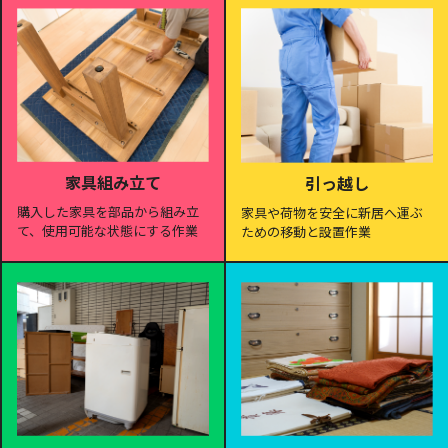
家具組み立て
引っ越し
購入した家具を部品から組み立
家具や荷物を安全に新居へ運ぶ
て、使用可能な状態にする作業
ための移動と設置作業