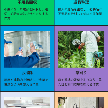
遺品整理
不用品回収
故人の遺品を整理し、必要品と
不要になった物品を回収し、適
不要品を分別して対応する作業
切に処分またはリサイクルする
作業
お掃除
草刈り
部屋や建物内を掃除し、清潔で
庭や敷地の雑草を刈り取り、見
快適な環境を整える作業
た目と利用環境を整える作業