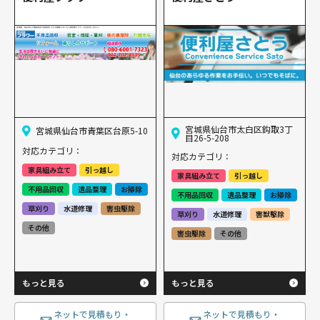
宮城県仙台市太白区鈎取3丁
宮城県仙台市青葉区台原5-10
目26-5-208
対応カテゴリ：
対応カテゴリ：
家具組み立て
引っ越し
家具組み立て
引っ越し
不用品回収
遺品整理
お掃除
不用品回収
遺品整理
お掃除
草刈り
水道修理
害虫駆除
草刈り
水道修理
害獣駆除
その他
害虫駆除
その他
もっと見る
もっと見る
ネットで見積もり・
ネットで見積もり・