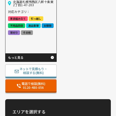
北海道札幌市西区八軒十条東
2丁目1-47-203
対応カテゴリ：
家具組み立て
引っ越し
不用品回収
遺品整理
お掃除
草刈り
その他
もっと見る
ネットで見積もり・
相談する(無料)
電話で相談(無料)
0120-480-056
エリアを選択する