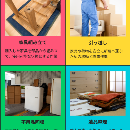
家具組み立て
引っ越し
購入した家具を部品から組み立
家具や荷物を安全に新居へ運ぶ
て、使用可能な状態にする作業
ための移動と設置作業
遺品整理
不用品回収