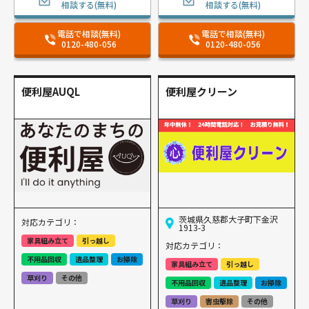
相談する(無料)
相談する(無料)
電話で相談(無料)
電話で相談(無料)
0120-480-056
0120-480-056
便利屋AUQL
便利屋クリーン
茨城県久慈郡大子町下金沢
対応カテゴリ：
1913-3
家具組み立て
引っ越し
対応カテゴリ：
不用品回収
遺品整理
お掃除
家具組み立て
引っ越し
草刈り
その他
不用品回収
遺品整理
お掃除
草刈り
害虫駆除
その他