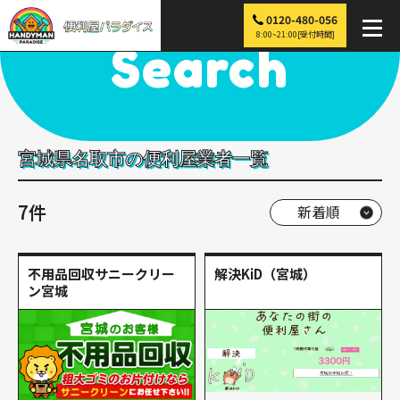
0120-480-056
便利屋パラダイス
>
探す
>
東北
>
宮城
>
名取市
8:00~21:00[受付時間]
Search
宮城県名取市の便利屋業者一覧
7件
不用品回収サニークリー
解決KiD（宮城）
ン宮城