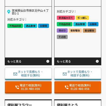
宮城県仙台市泉区北中⼭４丁
対応カテゴリ：
⽬1-1
家具組み立て
引っ越し
対応カテゴリ：
不用品回収
遺品整理
お掃除
不用品回収
遺品整理
お掃除
草刈り
害獣駆除
害虫駆除
その他
もっと見る
もっと見る
ネットで見積もり・
ネットで見積もり・
相談する(無料)
相談する(無料)
電話で相談(無料)
電話で相談(無料)
0120-480-056
0120-480-056
便利屋フラワー
便利屋さとう