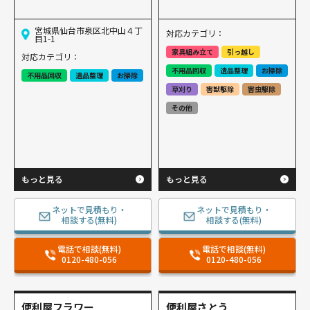
宮城県仙台市泉区北中⼭４丁
対応カテゴリ：
⽬1-1
家具組み立て
引っ越し
対応カテゴリ：
不用品回収
遺品整理
お掃除
不用品回収
遺品整理
お掃除
草刈り
害獣駆除
害虫駆除
その他
もっと見る
もっと見る
ネットで見積もり・
ネットで見積もり・
相談する(無料)
相談する(無料)
電話で相談(無料)
電話で相談(無料)
0120-480-056
0120-480-056
便利屋フラワー
便利屋さとう