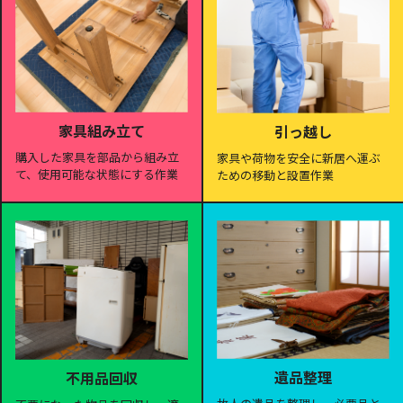
家具組み立て
引っ越し
購入した家具を部品から組み立
家具や荷物を安全に新居へ運ぶ
て、使用可能な状態にする作業
ための移動と設置作業
遺品整理
不用品回収