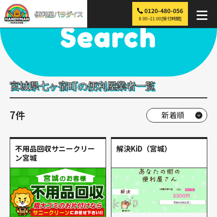
0120-480-056
便利屋パラダイス
>
探す
>
東北
>
宮城
>
七ヶ宿町
8:00~21:00[受付時間]
Search
宮城県七ヶ宿町の便利屋業者一覧
7件
不用品回収サニークリー
解決KiD（宮城）
ン宮城