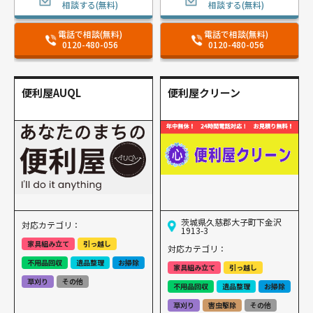
相談する(無料)
相談する(無料)
電話で相談(無料)
電話で相談(無料)
0120-480-056
0120-480-056
便利屋AUQL
便利屋クリーン
茨城県久慈郡大子町下金沢
対応カテゴリ：
1913-3
家具組み立て
引っ越し
対応カテゴリ：
不用品回収
遺品整理
お掃除
家具組み立て
引っ越し
草刈り
その他
不用品回収
遺品整理
お掃除
草刈り
害虫駆除
その他