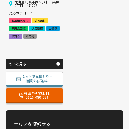
北海道札幌市西区八軒十条東
2丁目1-47-203
対応カテゴリ：
家具組み立て
引っ越し
不用品回収
遺品整理
お掃除
草刈り
その他
もっと見る
ネットで見積もり・
相談する(無料)
電話で相談(無料)
0120-480-056
エリアを選択する