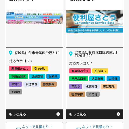
宮城県仙台市太白区鈎取3丁
宮城県仙台市青葉区台原5-10
目26-5-208
対応カテゴリ：
対応カテゴリ：
家具組み立て
引っ越し
家具組み立て
引っ越し
不用品回収
遺品整理
お掃除
不用品回収
遺品整理
お掃除
草刈り
水道修理
害虫駆除
草刈り
水道修理
害獣駆除
その他
害虫駆除
その他
もっと見る
もっと見る
ネットで見積もり・
ネットで見積もり・