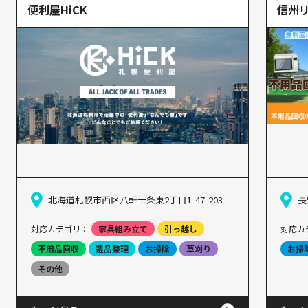
便利屋HiCK
信州
北海道札幌市西区八軒十条東2丁目1-47-203
長
対応カテゴリ：
家具組み立て
引っ越し
対応カ
不用品回収
遺品整理
お掃除
草刈り
お掃
その他