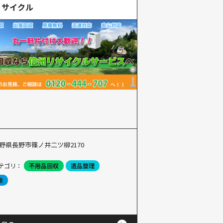
リサイクル
野県長野市篠ノ井二ツ柳2170
テゴリ：
不用品回収
遺品整理
除