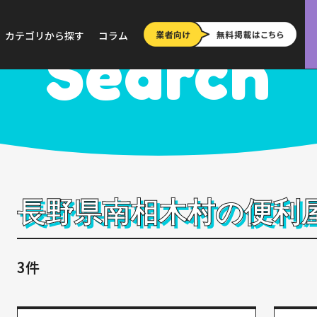
>
長野
>
南相木村
カテゴリから探す
コラム
Search
長野県南相木村の便利
3件