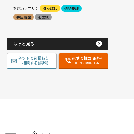
対応カテゴリ：
引っ越し
遺品整理
害虫駆除
その他
もっと見る
ネットで見積もり・
電話で相談(無料)
相談する(無料)
0120-480-056