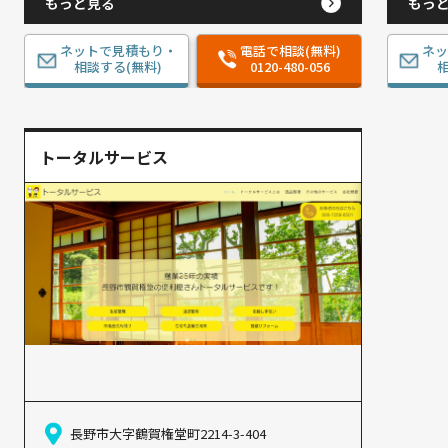
もっと見る
もっ
ネットで見積もり・
電話で相談(無料)
ネ
相談する(無料)
0120-480-056
相
トータルサービス
長野市大字鶴賀権堂町2214-3-404