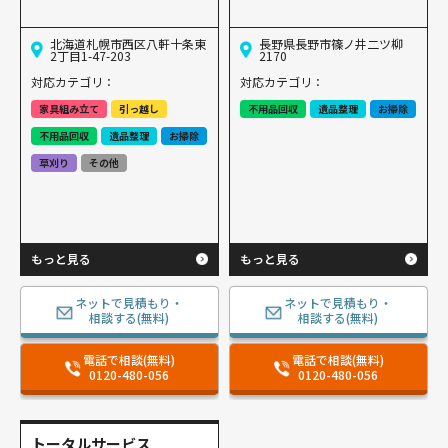
北海道札幌市西区八軒十条東
長野県長野市篠ノ井二ツ柳
2丁目1-47-203
2170
対応カテゴリ：
対応カテゴリ：
家具組み立て
引っ越し
不用品回収
遺品整理
お掃除
不用品回収
遺品整理
お掃除
草刈り
その他
もっと見る
もっと見る
ネットで見積もり・
ネットで見積もり・
相談する(無料)
相談する(無料)
電話で相談(無料)
電話で相談(無料)
0120-480-056
0120-480-056
トータルサービス