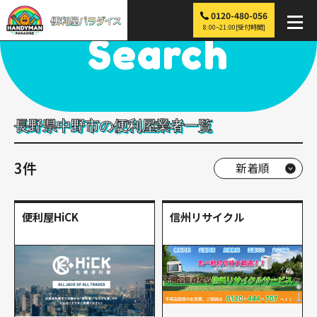
0120-480-056
便利屋パラダイス
>
探す
>
中部
>
長野
>
中野市
8:00~21:00[受付時間]
Search
長野県中野市の便利屋業者一覧
3件
便利屋HiCK
信州リサイクル