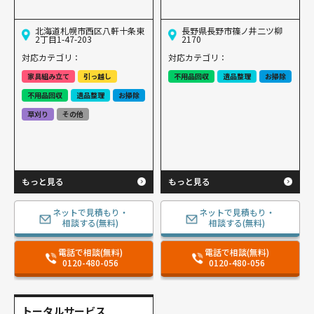
北海道札幌市西区八軒十条東
長野県長野市篠ノ井二ツ柳
2丁目1-47-203
2170
対応カテゴリ：
対応カテゴリ：
家具組み立て
引っ越し
不用品回収
遺品整理
お掃除
不用品回収
遺品整理
お掃除
草刈り
その他
もっと見る
もっと見る
ネットで見積もり・
ネットで見積もり・
相談する(無料)
相談する(無料)
電話で相談(無料)
電話で相談(無料)
0120-480-056
0120-480-056
トータルサービス