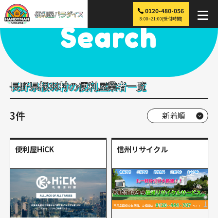
0120-480-056
便利屋パラダイス
>
探す
>
中部
>
長野
>
根羽村
8:00~21:00[受付時間]
Search
長野県根羽村の便利屋業者一覧
3件
便利屋HiCK
信州リサイクル