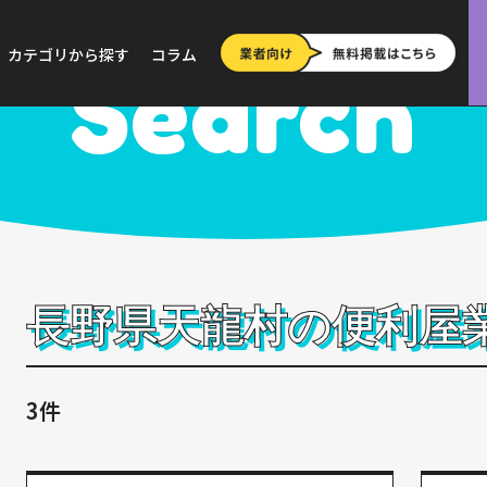
>
長野
>
天龍村
カテゴリから探す
コラム
Search
長野県天龍村の便利屋
3件