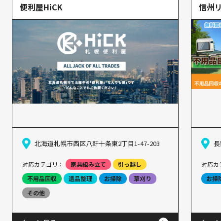
便利屋HiCK
信州
北海道札幌市西区八軒十条東2丁目1-47-203
長
対応カテゴリ：
家具組み立て
引っ越し
対応カ
不用品回収
遺品整理
お掃除
草刈り
お掃
その他