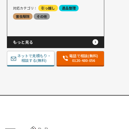
対応カテゴリ：
引っ越し
遺品整理
害虫駆除
その他
もっと見る
ネットで見積もり・
電話で相談(無料)
相談する(無料)
0120-480-056