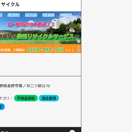
リサイクル
野県長野市篠ノ井二ツ柳2170
テゴリ：
不用品回収
遺品整理
除