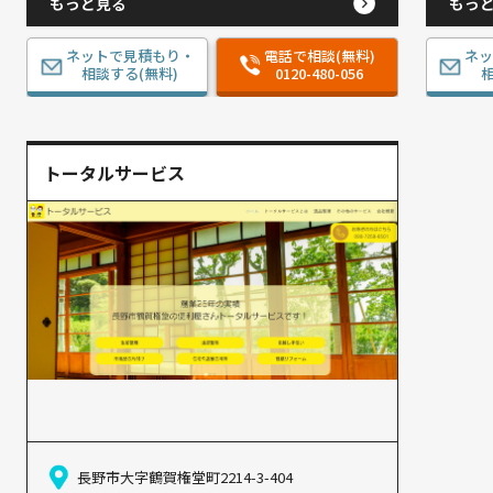
もっと見る
もっ
ネットで見積もり・
電話で相談(無料)
ネ
相談する(無料)
0120-480-056
相
トータルサービス
長野市大字鶴賀権堂町2214-3-404