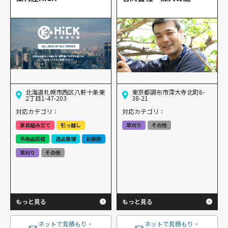
北海道札幌市西区八軒十条東
東京都調布市深大寺北町6-
2丁目1-47-203
38-21
対応カテゴリ：
対応カテゴリ：
家具組み立て
引っ越し
草刈り
その他
不用品回収
遺品整理
お掃除
草刈り
その他
もっと見る
もっと見る
ネットで見積もり・
ネットで見積もり・