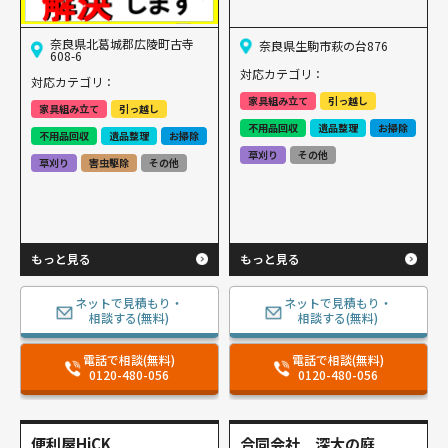
奈良県北葛城郡広陵町古寺
奈良県生駒市萩の台876
608-6
対応カテゴリ：
対応カテゴリ：
家具組み立て
引っ越し
家具組み立て
引っ越し
不用品回収
遺品整理
お掃除
不用品回収
遺品整理
お掃除
草刈り
その他
草刈り
害虫駆除
その他
もっと見る
もっと見る
ネットで見積もり・
ネットで見積もり・
相談する(無料)
相談する(無料)
電話で相談(無料)
電話で相談(無料)
0120-480-056
0120-480-056
便利屋HiCK
合同会社 深大の庭