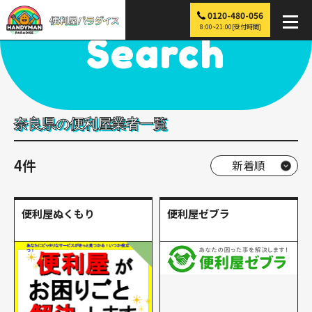
0120-480-056
便利屋パラダイス
>
探す
>
近畿
>
奈良
8:00~21:00[受付時間]
Search
奈良県の便利屋業者一覧
4件
便利屋ぬくもり
便利屋ゼブラ