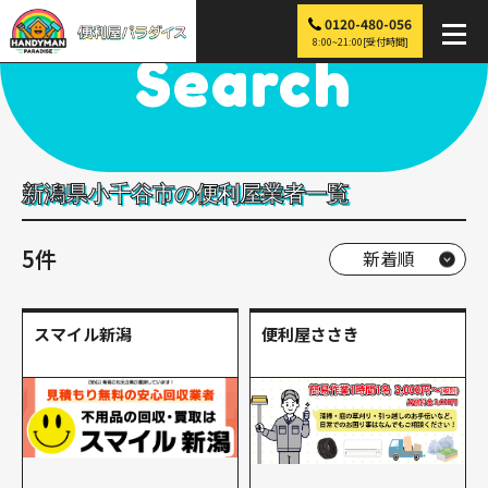
0120-480-056
便利屋パラダイス
>
探す
>
中部
>
新潟
>
小千谷市
8:00~21:00[受付時間]
Search
新潟県小千谷市の便利屋業者一覧
5件
スマイル新潟
便利屋ささき