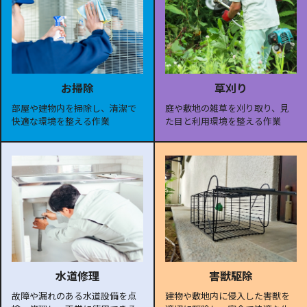
お掃除
草刈り
部屋や建物内を掃除し、清潔で
庭や敷地の雑草を刈り取り、見
快適な環境を整える作業
た目と利用環境を整える作業
水道修理
害獣駆除
故障や漏れのある水道設備を点
建物や敷地内に侵入した害獣を