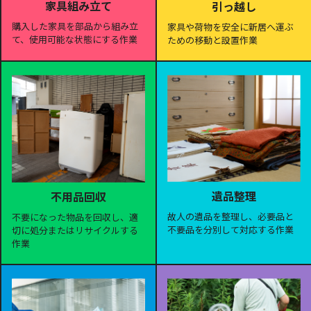
家具組み立て
引っ越し
購入した家具を部品から組み立
家具や荷物を安全に新居へ運ぶ
て、使用可能な状態にする作業
ための移動と設置作業
遺品整理
不用品回収
故人の遺品を整理し、必要品と
不要になった物品を回収し、適
不要品を分別して対応する作業
切に処分またはリサイクルする
作業