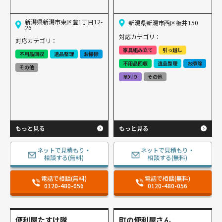
新潟県新潟市東区豊1丁目12-
新潟県新潟市西区板井150
26
対応カテゴリ：
対応カテゴリ：
家具組み立て
引っ越し
不用品回収
遺品整理
お掃除
不用品回収
遺品整理
お掃除
その他
草刈り
その他
もっと見る
もっと見る
ネットで見積もり・
ネットで見積もり・
相談する(無料)
相談する(無料)
電話で相談(無料)
電話で相談(無料)
0120-480-056
0120-480-056
便利屋たすけ隊
町の便利屋さん