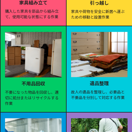
家具組み立て
引っ越し
購入した家具を部品から組み立
家具や荷物を安全に新居へ運ぶ
て、使用可能な状態にする作業
ための移動と設置作業
遺品整理
不用品回収
故人の遺品を整理し、必要品と
不要になった物品を回収し、適
不要品を分別して対応する作業
切に処分またはリサイクルする
作業