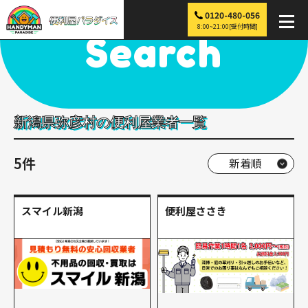
0120-480-056
便利屋パラダイス
>
探す
>
中部
>
新潟
>
弥彦村
8:00~21:00[受付時間]
Search
新潟県弥彦村の便利屋業者一覧
5件
スマイル新潟
便利屋ささき