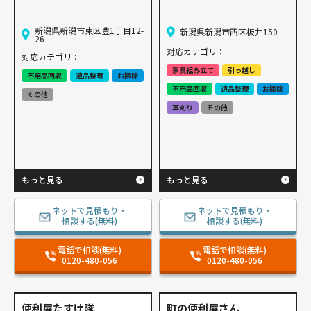
新潟県新潟市東区豊1丁目12-
新潟県新潟市西区板井150
26
対応カテゴリ：
対応カテゴリ：
家具組み立て
引っ越し
不用品回収
遺品整理
お掃除
不用品回収
遺品整理
お掃除
その他
草刈り
その他
もっと見る
もっと見る
ネットで見積もり・
ネットで見積もり・
相談する(無料)
相談する(無料)
電話で相談(無料)
電話で相談(無料)
0120-480-056
0120-480-056
便利屋たすけ隊
町の便利屋さん