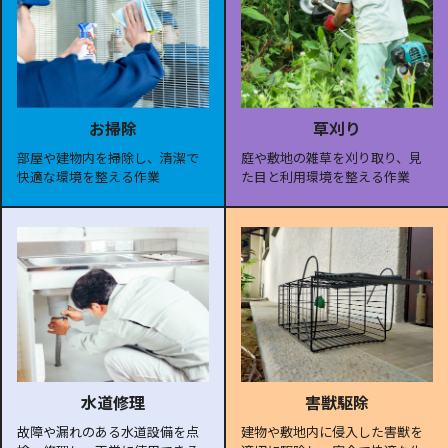
お掃除
草刈り
部屋や建物内を掃除し、清潔で
庭や敷地の雑草を刈り取り、見
快適な環境を整える作業
た目と利用環境を整える作業
水道修理
害獣駆除
故障や漏れのある水道設備を点
建物や敷地内に侵入した害獣を