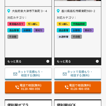
大阪府泉大津市下条町３−４
香川県高松市郷東町980−2
対応カテゴリ：
対応カテゴリ：
家具組み立て
引っ越し
引っ越し
不用品回収
遺品整理
お掃除
草刈り
遺品整理
お掃除
草刈り
その他
水道修理
その他
もっと見る
もっと見る
ネットで見積もり・
ネットで見積もり・
相談する(無料)
相談する(無料)
電話で相談(無料)
電話で相談(無料)
0120-480-056
0120-480-056
便利屋ゼブラ
便利屋HiCK