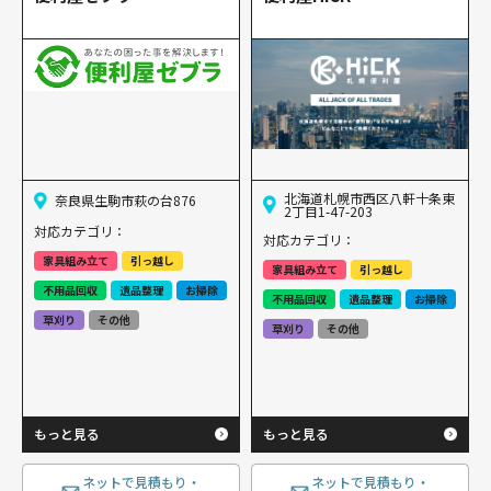
北海道札幌市西区八軒十条東
奈良県生駒市萩の台876
2丁目1-47-203
対応カテゴリ：
対応カテゴリ：
家具組み立て
引っ越し
家具組み立て
引っ越し
不用品回収
遺品整理
お掃除
不用品回収
遺品整理
お掃除
草刈り
その他
草刈り
その他
もっと見る
もっと見る
ネットで見積もり・
ネットで見積もり・