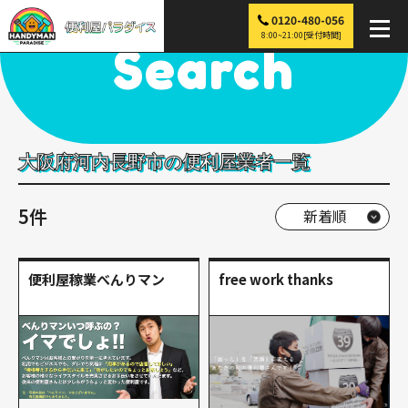
0120-480-056
便利屋パラダイス
>
探す
>
近畿
>
大阪
>
河内長野市
8:00~21:00[受付時間]
Search
大阪府河内長野市の便利屋業者一覧
5件
便利屋稼業べんりマン
free work thanks