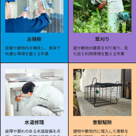
お掃除
草刈り
部屋や建物内を掃除し、清潔で
庭や敷地の雑草を刈り取り、見
快適な環境を整える作業
た目と利用環境を整える作業
水道修理
害獣駆除
故障や漏れのある水道設備を点
建物や敷地内に侵入した害獣を