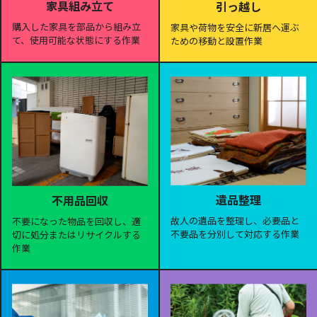
家具組み立て
引っ越し
購入した家具を部品から組み立
家具や荷物を安全に新居へ運ぶ
て、使用可能な状態にする作業
ための移動と設置作業
遺品整理
不用品回収
故人の遺品を整理し、必要品と
不要になった物品を回収し、適
不要品を分別して対応する作業
切に処分またはリサイクルする
作業