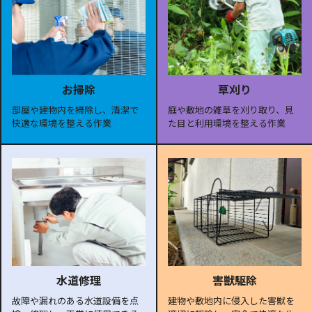
お掃除
草刈り
部屋や建物内を掃除し、清潔で
庭や敷地の雑草を刈り取り、見
快適な環境を整える作業
た目と利用環境を整える作業
水道修理
害獣駆除
故障や漏れのある水道設備を点
建物や敷地内に侵入した害獣を