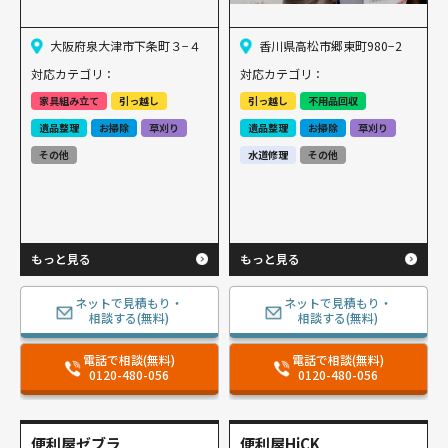
大阪府泉大津市下条町３−４
香川県高松市郷東町980−2
対応カテゴリ：
対応カテゴリ：
家具組み立て
引っ越し
引っ越し
不用品回収
遺品整理
お掃除
草刈り
遺品整理
お掃除
草刈り
その他
水道修理
その他
もっと見る
もっと見る
ネットで見積もり・
ネットで見積もり・
相談する(無料)
相談する(無料)
電話で相談(無料)
電話で相談(無料)
0120-480-056
0120-480-056
便利屋ゼブラ
便利屋HiCK