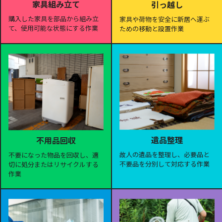
家具組み立て
引っ越し
購入した家具を部品から組み立
家具や荷物を安全に新居へ運ぶ
て、使用可能な状態にする作業
ための移動と設置作業
遺品整理
不用品回収
故人の遺品を整理し、必要品と
不要になった物品を回収し、適
不要品を分別して対応する作業
切に処分またはリサイクルする
作業