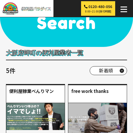
0120-480-056
便利屋パラダイス
>
探す
>
近畿
>
大阪
>
岬町
8:00~21:00[受付時間]
Search
大阪府岬町の便利屋業者一覧
5件
便利屋稼業べんりマン
free work thanks