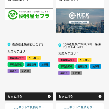
北海道札幌市西区八軒十条東
奈良県生駒市萩の台876
2丁目1-47-203
対応カテゴリ：
対応カテゴリ：
家具組み立て
引っ越し
家具組み立て
引っ越し
不用品回収
遺品整理
お掃除
不用品回収
遺品整理
お掃除
草刈り
その他
草刈り
その他
もっと見る
もっと見る
ネットで見積もり・
ネットで見積もり・