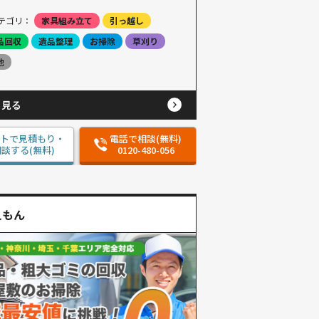
テゴリ：
家具組み立て
引っ越し
品回収
遺品整理
お掃除
草刈り
他
と見る
ットで見積もり・
電話で相談(無料)
談する(無料)
0120-480-056
えもん