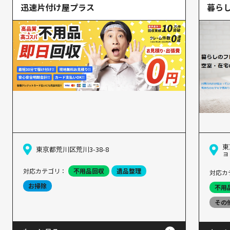
迅速片付け屋プラス
暮ら
東
東京都荒川区荒川3-38-8
ョ
対応カテゴリ：
不用品回収
遺品整理
対応カ
お掃除
不用
その