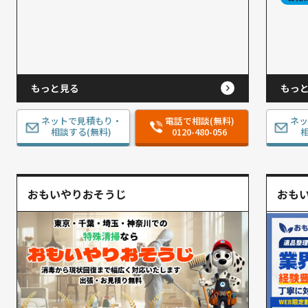
もっと見る
もっ
ネットで見積もり・
電話で相談(無料)
ネ
相談する(無料)
0120-480-056
相
おもいやりおそうじ
おも