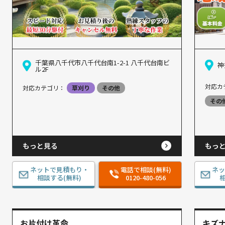
千葉県八千代市八千代台南1-2-1 八千代台南ビ
神
ル2F
対応カ
対応カテゴリ：
草刈り
その他
その
もっと見る
もっ
ネットで見積もり・
電話で相談(無料)
ネ
相談する(無料)
0120-480-056
相
お片付け革命
キズ