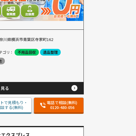
奈川県横浜市青葉区寺家町162
テゴリ：
不用品回収
遺品整理
他
と見る
ットで見積もり・
電話で相談(無料)
談する(無料)
0120-480-056
ナエクスプレス