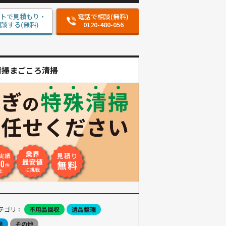
ットで見積もり・
電話で相談(無料)
談する(無料)
0120-480-056
清掃まごころ清掃
テゴリ：
不用品回収
遺品整理
除
その他