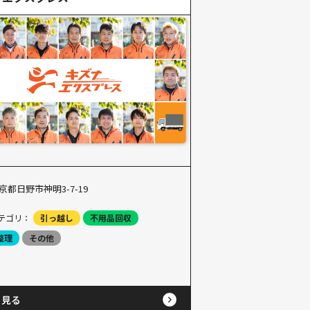
京都日野市神明3-7-19
テゴリ：
引っ越し
不用品回収
整理
その他
と見る