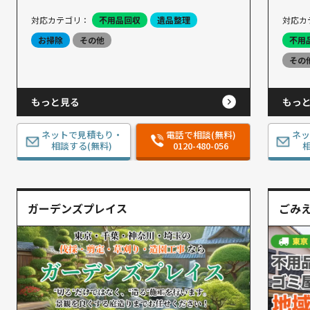
対応カテゴリ：
不用品回収
遺品整理
対応カ
お掃除
その他
不用
その
もっと見る
もっ
ネットで見積もり・
電話で相談(無料)
ネ
相談する(無料)
0120-480-056
相
ガーデンズプレイス
ごみ