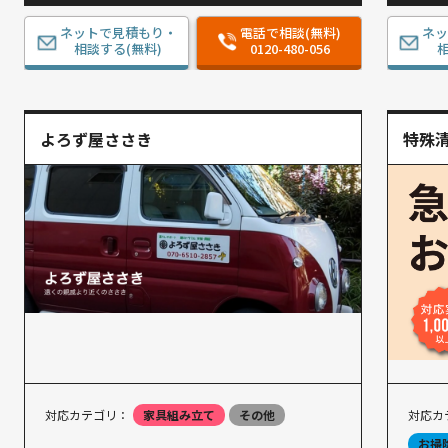
ネットで見積もり・
電話で相談(無料)
ネ
相談する(無料)
0120-480-056
相
よろず屋ささき
特殊
対応カテゴリ：
家具組み立て
その他
対応カ
お掃