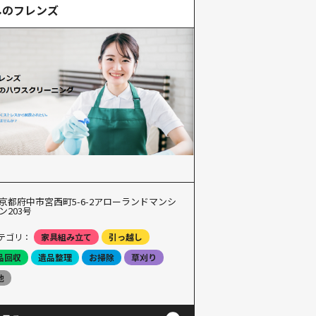
しのフレンズ
京都府中市宮西町5-6-2アローランドマンシ
ン203号
テゴリ：
家具組み立て
引っ越し
品回収
遺品整理
お掃除
草刈り
他