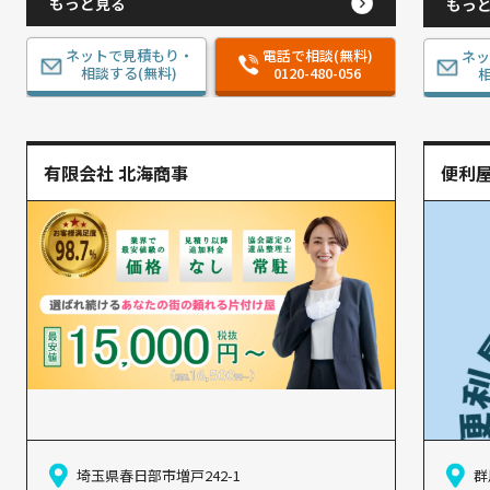
もっと見る
もっ
ネットで見積もり・
電話で相談(無料)
ネ
相談する(無料)
0120-480-056
相
有限会社 北海商事
便利
埼玉県春日部市増戸242-1
群