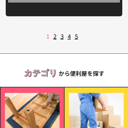
投
1
2
3
4
5
稿
の
ペ
ー
ジ
送
り
カテゴリ
から便利屋を探す