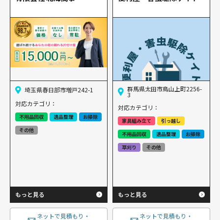
群馬県太田市鳥山上町2256-
埼玉県春日部市増戸242-1
3
対応カテゴリ：
対応カテゴリ：
不用品回収
遺品整理
お掃除
家具組み立て
引っ越し
その他
不用品回収
遺品整理
お掃除
草刈り
その他
もっと見る
もっと見る
ネットで見積もり・
ネットで見積もり・