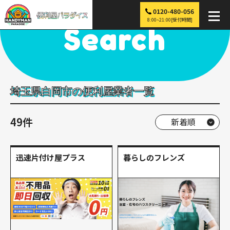
0120-480-056
便利屋パラダイス
>
探す
>
関東
>
埼玉
>
白岡市
8:00~21:00[受付時間]
Search
埼玉県白岡市の便利屋業者一覧
49件
迅速片付け屋プラス
暮らしのフレンズ