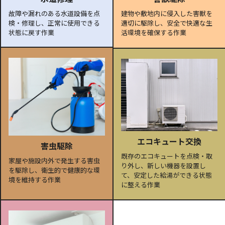
故障や漏れのある水道設備を点
建物や敷地内に侵入した害獣を
検・修理し、正常に使用できる
適切に駆除し、安全で快適な生
状態に戻す作業
活環境を確保する作業
エコキュート交換
害虫駆除
既存のエコキュートを点検・取
家屋や施設内外で発生する害虫
り外し、新しい機器を設置し
を駆除し、衛生的で健康的な環
て、安定した給湯ができる状態
境を維持する作業
に整える作業