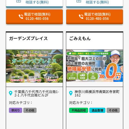
相談する(無料)
相談する(無料)
電話で相談(無料)
電話で相談(無料)
0120-480-056
0120-480-056
ガーデンズプレイス
ごみえもん
千葉県八千代市八千代台南1-
神奈川県横浜市青葉区寺家町
2-1 八千代台南ビル2F
162
対応カテゴリ：
対応カテゴリ：
草刈り
その他
不用品回収
遺品整理
その他