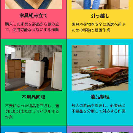
家具組み立て
引っ越し
購入した家具を部品から組み立
家具や荷物を安全に新居へ運ぶ
て、使用可能な状態にする作業
ための移動と設置作業
遺品整理
不用品回収
故人の遺品を整理し、必要品と
不要になった物品を回収し、適
不要品を分別して対応する作業
切に処分またはリサイクルする
作業