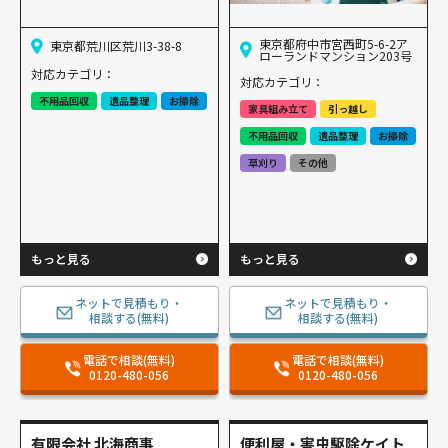
東京都府中市宮西町5-6-2ア
東京都荒川区荒川3-38-8
ローランドマンション203号
対応カテゴリ：
対応カテゴリ：
不用品回収
遺品整理
お掃除
家具組み立て
引っ越し
不用品回収
遺品整理
お掃除
草刈り
その他
もっと見る
もっと見る
ネットで見積もり・
ネットで見積もり・
相談する(無料)
相談する(無料)
電話で相談(無料)
電話で相談(無料)
0120-480-056
0120-480-056
有限会社 北海商事
便利屋・害虫駆除ケイト