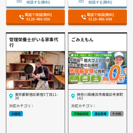
相談する(無料)
相談する(無料)
電話で相談(無料)
電話で相談(無料)
0120-480-056
0120-480-056
管理栄養士がいる家事代
ごみえもん
行
東京都新宿区新宿5丁目11-
神奈川県横浜市青葉区寺家町
30
162
対応カテゴリ：
対応カテゴリ：
お掃除
不用品回収
遺品整理
その他