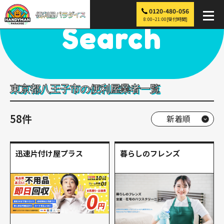
0120-480-056
便利屋パラダイス
>
探す
>
関東
>
東京
>
八王子市
8:00~21:00[受付時間]
Search
東京都八王子市の便利屋業者一覧
58件
迅速片付け屋プラス
暮らしのフレンズ