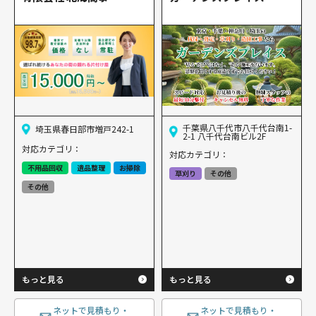
千葉県八千代市八千代台南1-
埼玉県春日部市増戸242-1
2-1 八千代台南ビル2F
対応カテゴリ：
対応カテゴリ：
不用品回収
遺品整理
お掃除
草刈り
その他
その他
もっと見る
もっと見る
ネットで見積もり・
ネットで見積もり・