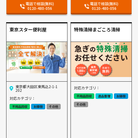
電話で相談(無料)
電話で相談(無料)
0120-480-056
0120-480-056
東京スター便利屋
特殊清掃まごころ清掃
東京都大田区東馬込2-1-1
対応カテゴリ：
202
不用品回収
遺品整理
お掃除
対応カテゴリ：
その他
不用品回収
お掃除
その他