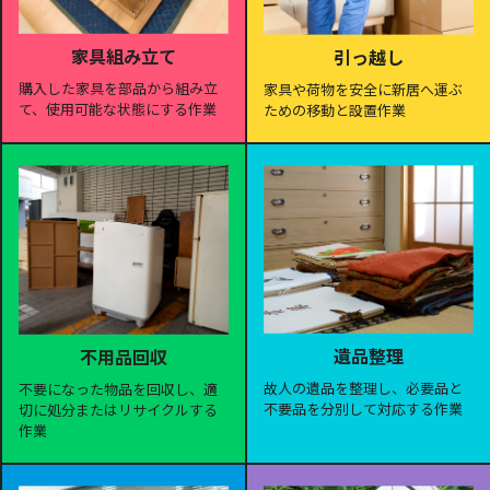
家具組み立て
引っ越し
購入した家具を部品から組み立
家具や荷物を安全に新居へ運ぶ
て、使用可能な状態にする作業
ための移動と設置作業
遺品整理
不用品回収
故人の遺品を整理し、必要品と
不要になった物品を回収し、適
不要品を分別して対応する作業
切に処分またはリサイクルする
作業