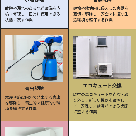
故障や漏れのある水道設備を点
建物や敷地内に侵入した害獣を
検・修理し、正常に使用できる
適切に駆除し、安全で快適な生
状態に戻す作業
活環境を確保する作業
エコキュート交換
害虫駆除
既存のエコキュートを点検・取
家屋や施設内外で発生する害虫
り外し、新しい機器を設置し
を駆除し、衛生的で健康的な環
て、安定した給湯ができる状態
境を維持する作業
に整える作業