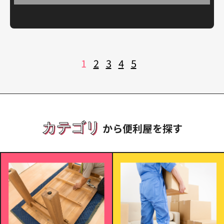
投
1
2
3
4
5
稿
の
ペ
ー
ジ
送
り
カテゴリ
から便利屋を探す