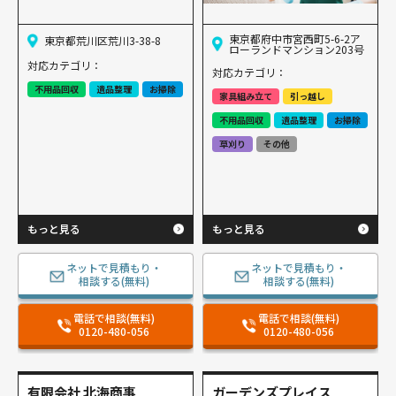
東京都府中市宮西町5-6-2ア
東京都荒川区荒川3-38-8
ローランドマンション203号
対応カテゴリ：
対応カテゴリ：
不用品回収
遺品整理
お掃除
家具組み立て
引っ越し
不用品回収
遺品整理
お掃除
草刈り
その他
もっと見る
もっと見る
ネットで見積もり・
ネットで見積もり・
相談する(無料)
相談する(無料)
電話で相談(無料)
電話で相談(無料)
0120-480-056
0120-480-056
有限会社 北海商事
ガーデンズプレイス