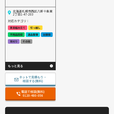
北海道札幌市西区八軒十条東
2丁目1-47-203
対応カテゴリ：
家具組み立て
引っ越し
不用品回収
遺品整理
お掃除
草刈り
その他
もっと見る
ネットで見積もり・
相談する(無料)
電話で相談(無料)
0120-480-056