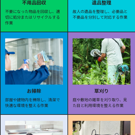
遺品整理
不用品回収
故人の遺品を整理し、必要品と
不要になった物品を回収し、適
不要品を分別して対応する作業
切に処分またはリサイクルする
作業
お掃除
草刈り
部屋や建物内を掃除し、清潔で
庭や敷地の雑草を刈り取り、見
快適な環境を整える作業
た目と利用環境を整える作業