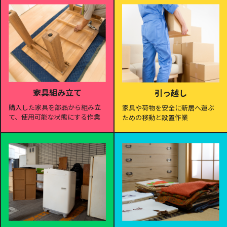
家具組み立て
引っ越し
購入した家具を部品から組み立
家具や荷物を安全に新居へ運ぶ
て、使用可能な状態にする作業
ための移動と設置作業