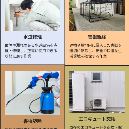
水道修理
害獣駆除
故障や漏れのある水道設備を点
建物や敷地内に侵入した害獣を
検・修理し、正常に使用できる
適切に駆除し、安全で快適な生
状態に戻す作業
活環境を確保する作業
エコキュート交換
害虫駆除
既存のエコキュートを点検・取