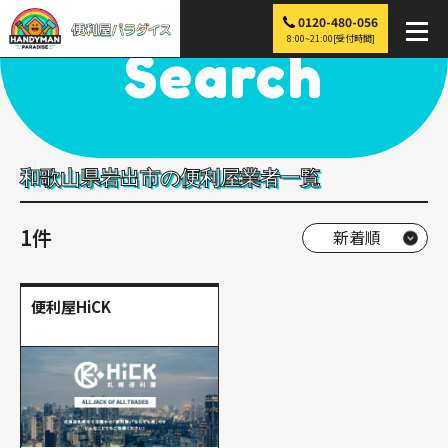
0120-480-056
便利屋パラダイス
>
探す
>
近畿
>
和歌山
>
岩出市
8:00~21:00[受付時間]
Search
和歌山県岩出市の便利屋業者一覧
1件
便利屋HiCK