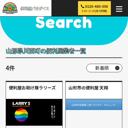
0120-480-056
便利屋パラダイス
>
探す
>
東北
>
山形
>
川西町
8:00~21:00[受付時間]
Search
山形県川西町の便利屋業者一覧
4件
便利屋お助け隊ラリーズ
山形市の便利屋 天翔