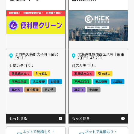
茨城県久慈郡大子町下金沢
北海道札幌市西区八軒十条東
1913-3
2丁目1-47-203
対応カテゴリ：
対応カテゴリ：
家具組み立て
引っ越し
家具組み立て
引っ越し
不用品回収
遺品整理
お掃除
不用品回収
遺品整理
お掃除
草刈り
害虫駆除
その他
草刈り
その他
もっと見る
もっと見る
ネットで見積もり・
ネットで見積もり・