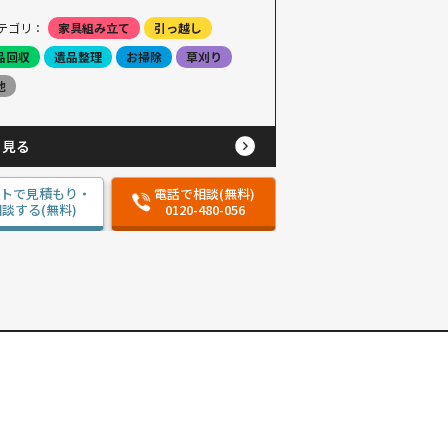
テゴリ：
家具組み立て
引っ越し
品回収
遺品整理
お掃除
草刈り
他
と見る
ットで見積もり・
電話で相談(無料)
談する(無料)
0120-480-056