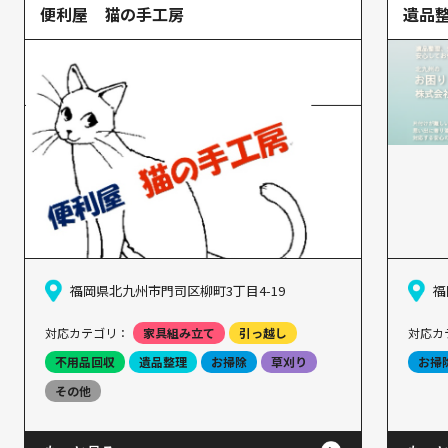
便利屋 猫の手工房
遺品整
福岡県北九州市門司区柳町3丁目4-19
福
対応カテゴリ：
家具組み立て
引っ越し
対応カ
不用品回収
遺品整理
お掃除
草刈り
お掃
その他