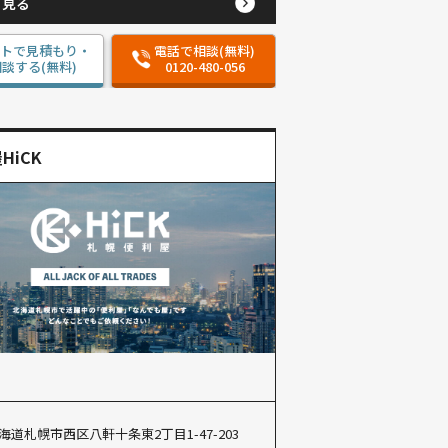
と見る
ットで見積もり・
電話で相談(無料)
談する(無料)
0120-480-056
HiCK
海道札幌市西区八軒十条東2丁目1-47-203