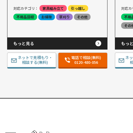
対応カテゴリ：
家具組み立て
引っ越し
対応カ
不用品回収
お掃除
草刈り
その他
不用
その
もっと見る
もっ
ネットで見積もり・
電話で相談(無料)
ネ
相談する(無料)
0120-480-056
相