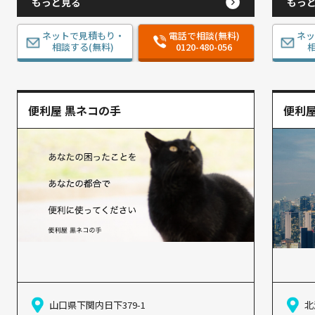
もっと見る
もっ
ネットで見積もり・
電話で相談(無料)
ネ
相談する(無料)
0120-480-056
相
便利屋 黒ネコの手
便利屋
山口県下関内日下379-1
北