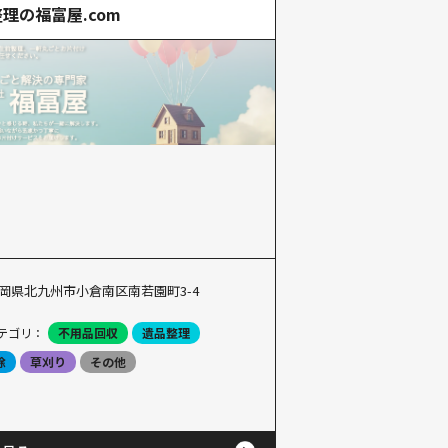
理の福富屋.com
岡県北九州市小倉南区南若園町3-4
テゴリ：
不用品回収
遺品整理
除
草刈り
その他