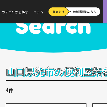
>
山口
>
光市
カテゴリから探す
コラム
Search
山口県光市の便利屋業
4件