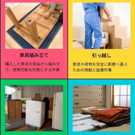
家具組み立て
引っ越し
購入した家具を部品から組み立
家具や荷物を安全に新居へ運ぶ
て、使用可能な状態にする作業
ための移動と設置作業