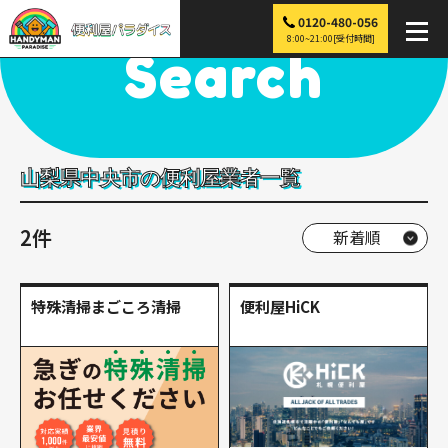
0120-480-056
便利屋パラダイス
>
探す
>
中部
>
山梨
>
中央市
8:00~21:00[受付時間]
Search
山梨県中央市の便利屋業者一覧
2件
特殊清掃まごころ清掃
便利屋HiCK