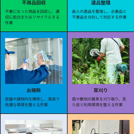
遺品整理
不用品回収
故人の遺品を整理し、必要品と
不要になった物品を回収し、適
不要品を分別して対応する作業
切に処分またはリサイクルする
作業
お掃除
草刈り
部屋や建物内を掃除し、清潔で
庭や敷地の雑草を刈り取り、見
快適な環境を整える作業
た目と利用環境を整える作業