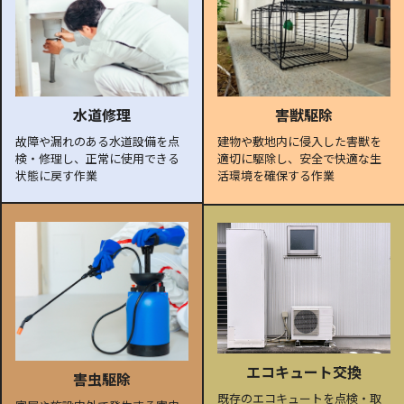
水道修理
害獣駆除
故障や漏れのある水道設備を点
建物や敷地内に侵入した害獣を
検・修理し、正常に使用できる
適切に駆除し、安全で快適な生
状態に戻す作業
活環境を確保する作業
エコキュート交換
害虫駆除
既存のエコキュートを点検・取