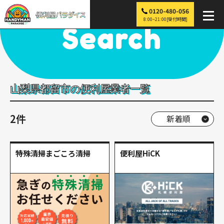
0120-480-056
便利屋パラダイス
>
探す
>
中部
>
山梨
>
都留市
8:00~21:00[受付時間]
Search
山梨県都留市の便利屋業者一覧
2件
特殊清掃まごころ清掃
便利屋HiCK