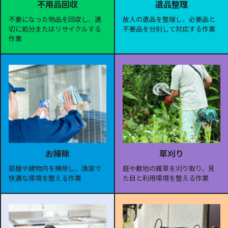
遺品整理
不用品回収
故人の遺品を整理し、必要品と
不要になった物品を回収し、適
不要品を分別して対応する作業
切に処分またはリサイクルする
作業
お掃除
草刈り
部屋や建物内を掃除し、清潔で
庭や敷地の雑草を刈り取り、見
快適な環境を整える作業
た目と利用環境を整える作業