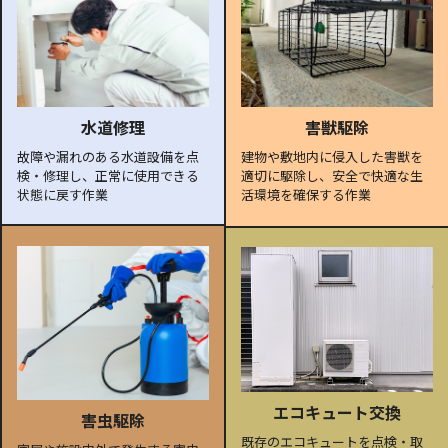
水道修理
害獣駆除
故障や漏れのある水道設備を点
建物や敷地内に侵入した害獣を
検・修理し、正常に使用できる
適切に駆除し、安全で快適な生
状態に戻す作業
活環境を確保する作業
エコキュート交換
害虫駆除
既存のエコキュートを点検・取