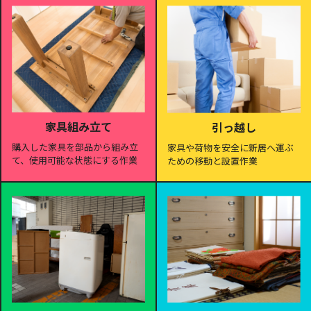
家具組み立て
引っ越し
購入した家具を部品から組み立
家具や荷物を安全に新居へ運ぶ
て、使用可能な状態にする作業
ための移動と設置作業