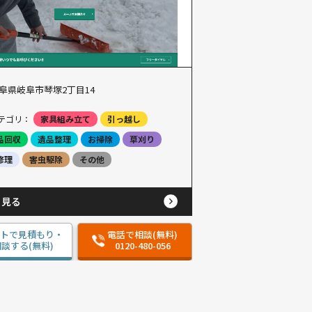
阜県岐阜市琴塚2丁目14
テゴリ：
家具組み立て
引っ越し
品回収
遺品整理
お掃除
草刈り
修理
害虫駆除
その他
と見る
ットで見積もり・
電話で相談(無料)
談する(無料)
0120-480-056