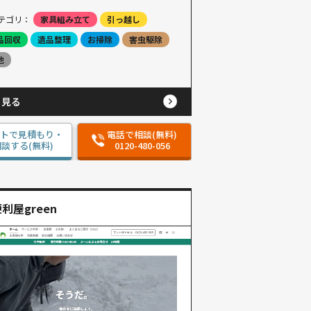
テゴリ：
家具組み立て
引っ越し
品回収
遺品整理
お掃除
害虫駆除
他
と見る
ットで見積もり・
電話で相談(無料)
談する(無料)
0120-480-056
利屋green