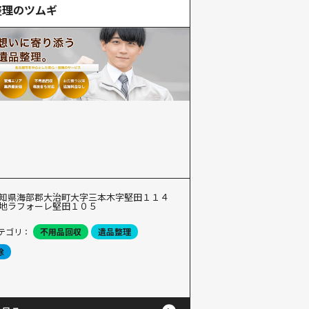
整理のツムギ
知県海部郡大治町大字三本木字堅田１１４
地ラフォーレ堅田１０５
テゴリ：
不用品回収
遺品整理
除