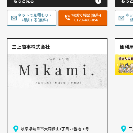
もっと見る
もっ
ネットで見積もり・
電話で相談(無料)
ネ
相談する(無料)
0120-480-056
相
三上商事株式会社
便利屋
岐阜県岐阜市大洞緑山1丁目21番地10号
三