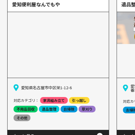
愛知便利屋なんでもや
遺品
愛
愛知県名古屋市中区栄1-12-6
番
対応カテゴリ：
家具組み立て
引っ越し
対応カ
不用品回収
遺品整理
お掃除
草刈り
お掃
その他