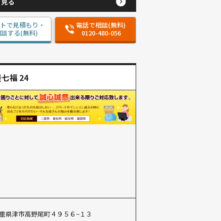
と見る
ットで見積もり・
電話で相談(無料)
談する(無料)
0120-480-056
七福 24
重県津市高野尾町４９５６−１３