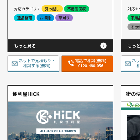
対応カテゴリ：
引っ越し
不用品回収
対応カ
遺品整理
お掃除
草刈り
不用
その
もっと見る
もっ
ネットで見積もり・
電話で相談(無料)
ネ
相談する(無料)
0120-480-056
相
便利屋HiCK
街の便