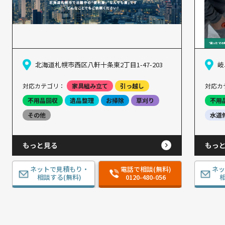
北海道札幌市西区八軒十条東2丁目1-47-203
岐
対応カテゴリ：
家具組み立て
引っ越し
対応カ
不用品回収
遺品整理
お掃除
草刈り
不用
その他
水道
もっと見る
もっ
ネットで見積もり・
電話で相談(無料)
ネ
相談する(無料)
0120-480-056
相