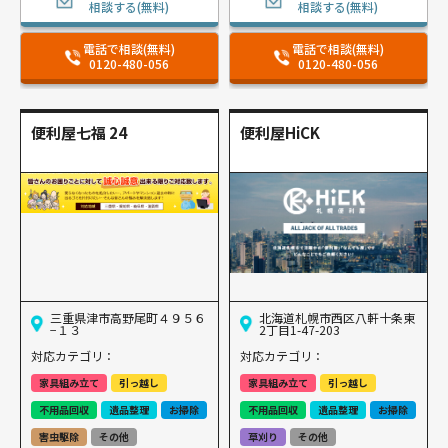
相談する(無料)
相談する(無料)
電話で相談(無料)
電話で相談(無料)
0120-480-056
0120-480-056
便利屋七福 24
便利屋HiCK
三重県津市高野尾町４９５６
北海道札幌市西区八軒十条東
−１３
2丁目1-47-203
対応カテゴリ：
対応カテゴリ：
家具組み立て
引っ越し
家具組み立て
引っ越し
不用品回収
遺品整理
お掃除
不用品回収
遺品整理
お掃除
害虫駆除
その他
草刈り
その他