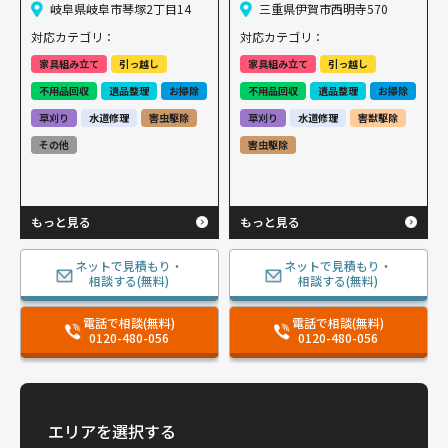
岐阜県岐阜市琴塚2丁目14
三重県伊賀市西明寺570
対応カテゴリ：
対応カテゴリ：
家具組み立て
引っ越し
家具組み立て
引っ越し
不用品回収
遺品整理
お掃除
不用品回収
遺品整理
お掃除
草刈り
水道修理
害虫駆除
草刈り
水道修理
害獣駆除
その他
害虫駆除
もっと見る
もっと見る
ネットで見積もり・
ネットで見積もり・
相談する(無料)
相談する(無料)
電話で相談(無料)
電話で相談(無料)
0120-480-056
0120-480-056
エリアを選択する