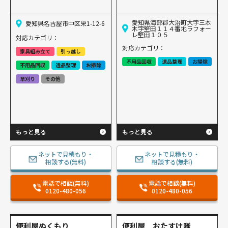
愛知県海部郡大治町大字三本
愛知県名古屋市中区栄1-12-6
木字堅田１１４番地ラフォー
レ堅田１０５
対応カテゴリ：
対応カテゴリ：
家具組み立て
引っ越し
不用品回収
遺品整理
お掃除
不用品回収
遺品整理
お掃除
草刈り
その他
もっと見る
もっと見る
ネットで見積もり・
ネットで見積もり・
相談する(無料)
相談する(無料)
電話で相談(無料)
電話で相談(無料)
0120-480-056
0120-480-056
便利屋ぬくもり
便利屋 おたすけ隊