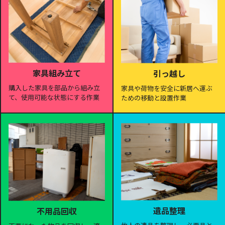
家具組み立て
引っ越し
購入した家具を部品から組み立
家具や荷物を安全に新居へ運ぶ
て、使用可能な状態にする作業
ための移動と設置作業
遺品整理
不用品回収