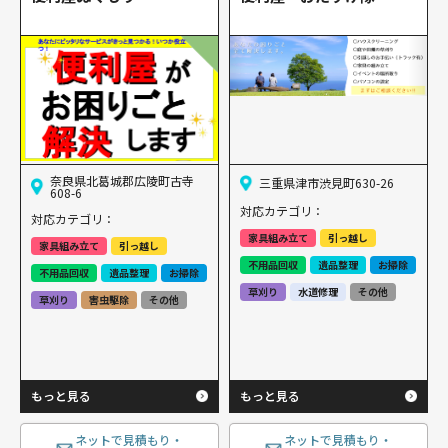
奈良県北葛城郡広陵町古寺
三重県津市渋見町630-26
608-6
対応カテゴリ：
対応カテゴリ：
家具組み立て
引っ越し
家具組み立て
引っ越し
不用品回収
遺品整理
お掃除
不用品回収
遺品整理
お掃除
草刈り
水道修理
その他
草刈り
害虫駆除
その他
もっと見る
もっと見る
ネットで見積もり・
ネットで見積もり・