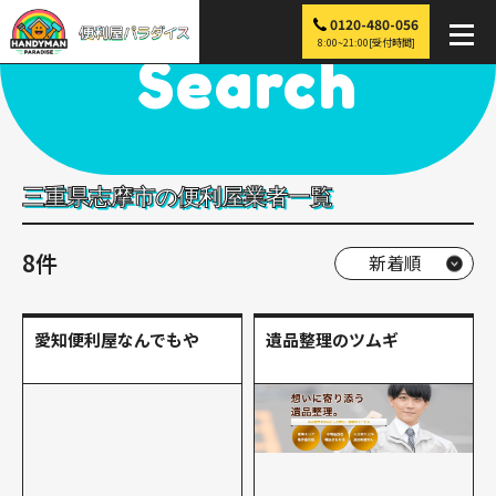
0120-480-056
便利屋パラダイス
>
探す
>
近畿
>
三重
>
志摩市
8:00~21:00[受付時間]
Search
三重県志摩市の便利屋業者一覧
8件
愛知便利屋なんでもや
遺品整理のツムギ