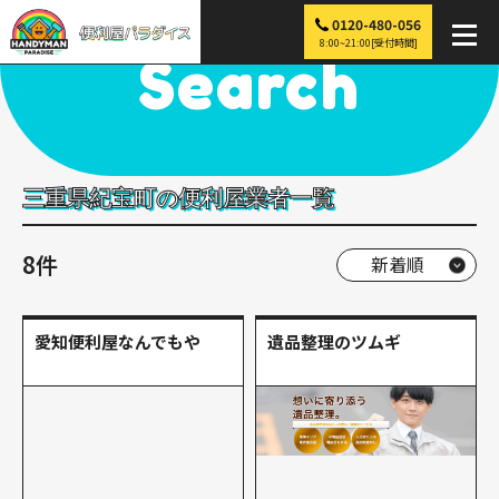
0120-480-056
便利屋パラダイス
>
探す
>
近畿
>
三重
>
紀宝町
8:00~21:00[受付時間]
Search
三重県紀宝町の便利屋業者一覧
8件
愛知便利屋なんでもや
遺品整理のツムギ