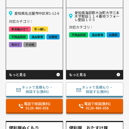
愛知県海部郡大治町大字三本
愛知県名古屋市中区栄1-12-6
木字堅田１１４番地ラフォー
レ堅田１０５
対応カテゴリ：
対応カテゴリ：
家具組み立て
引っ越し
不用品回収
遺品整理
お掃除
不用品回収
遺品整理
お掃除
草刈り
その他
もっと見る
もっと見る
ネットで見積もり・
ネットで見積もり・
相談する(無料)
相談する(無料)
電話で相談(無料)
電話で相談(無料)
0120-480-056
0120-480-056
便利屋ぬくもり
便利屋 おたすけ隊