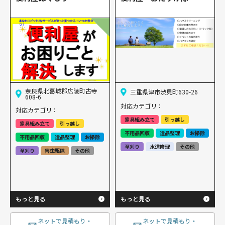
奈良県北葛城郡広陵町古寺
三重県津市渋見町630-26
608-6
対応カテゴリ：
対応カテゴリ：
家具組み立て
引っ越し
家具組み立て
引っ越し
不用品回収
遺品整理
お掃除
不用品回収
遺品整理
お掃除
草刈り
水道修理
その他
草刈り
害虫駆除
その他
もっと見る
もっと見る
ネットで見積もり・
ネットで見積もり・