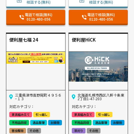
相談する(無料)
相談する(無料)
電話で相談(無料)
電話で相談(無料)
0120-480-056
0120-480-056
便利屋七福 24
便利屋HiCK
三重県津市高野尾町４９５６
北海道札幌市西区八軒十条東
−１３
2丁目1-47-203
対応カテゴリ：
対応カテゴリ：
家具組み立て
引っ越し
家具組み立て
引っ越し
不用品回収
遺品整理
お掃除
不用品回収
遺品整理
お掃除
害虫駆除
その他
草刈り
その他