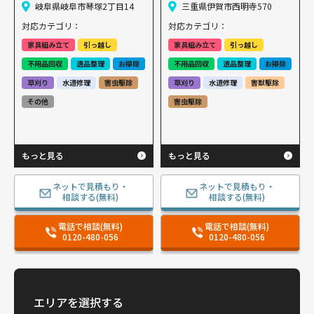
岐阜県岐阜市琴塚2丁目14
三重県伊賀市西明寺570
対応カテゴリ：
対応カテゴリ：
家具組み立て
引っ越し
家具組み立て
引っ越し
不用品回収
遺品整理
お掃除
不用品回収
遺品整理
お掃除
草刈り
水道修理
害虫駆除
草刈り
水道修理
害獣駆除
その他
害虫駆除
もっと見る
もっと見る
ネットで見積もり・
ネットで見積もり・
相談する(無料)
相談する(無料)
電話で相談(無料)
電話で相談(無料)
0120-480-056
0120-480-056
エリアを選択する