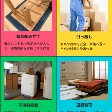
家具組み立て
引っ越し
購入した家具を部品から組み立
家具や荷物を安全に新居へ運ぶ
て、使用可能な状態にする作業
ための移動と設置作業
遺品整理
不用品回収