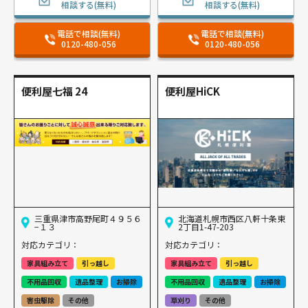
相談する(無料)
相談する(無料)
電話で相談(無料)
電話で相談(無料)
0120-480-056
0120-480-056
便利屋七福 24
便利屋HiCK
三重県津市高野尾町４９５６
北海道札幌市西区八軒十条東
−１３
2丁目1-47-203
対応カテゴリ：
対応カテゴリ：
家具組み立て
引っ越し
家具組み立て
引っ越し
不用品回収
遺品整理
お掃除
不用品回収
遺品整理
お掃除
害虫駆除
その他
草刈り
その他