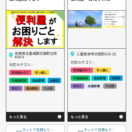
奈良県北葛城郡広陵町古寺
三重県津市渋見町630-26
608-6
対応カテゴリ：
対応カテゴリ：
家具組み立て
引っ越し
家具組み立て
引っ越し
不用品回収
遺品整理
お掃除
不用品回収
遺品整理
お掃除
草刈り
水道修理
その他
草刈り
害虫駆除
その他
もっと見る
もっと見る
ネットで見積もり・
ネットで見積もり・