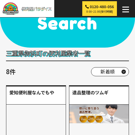
0120-480-056
便利屋パラダイス
>
探す
>
近畿
>
三重
>
御浜町
8:00~21:00[受付時間]
Search
三重県御浜町の便利屋業者一覧
8件
愛知便利屋なんでもや
遺品整理のツムギ