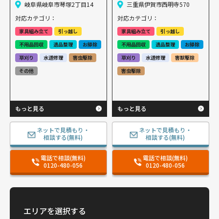
岐阜県岐阜市琴塚2丁目14
三重県伊賀市西明寺570
対応カテゴリ：
対応カテゴリ：
家具組み立て
引っ越し
家具組み立て
引っ越し
不用品回収
遺品整理
お掃除
不用品回収
遺品整理
お掃除
草刈り
水道修理
害虫駆除
草刈り
水道修理
害獣駆除
その他
害虫駆除
もっと見る
もっと見る
ネットで見積もり・
ネットで見積もり・
相談する(無料)
相談する(無料)
電話で相談(無料)
電話で相談(無料)
0120-480-056
0120-480-056
エリアを選択する