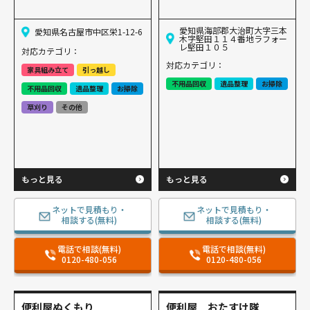
愛知県海部郡大治町大字三本
愛知県名古屋市中区栄1-12-6
木字堅田１１４番地ラフォー
レ堅田１０５
対応カテゴリ：
対応カテゴリ：
家具組み立て
引っ越し
不用品回収
遺品整理
お掃除
不用品回収
遺品整理
お掃除
草刈り
その他
もっと見る
もっと見る
ネットで見積もり・
ネットで見積もり・
相談する(無料)
相談する(無料)
電話で相談(無料)
電話で相談(無料)
0120-480-056
0120-480-056
便利屋ぬくもり
便利屋 おたすけ隊