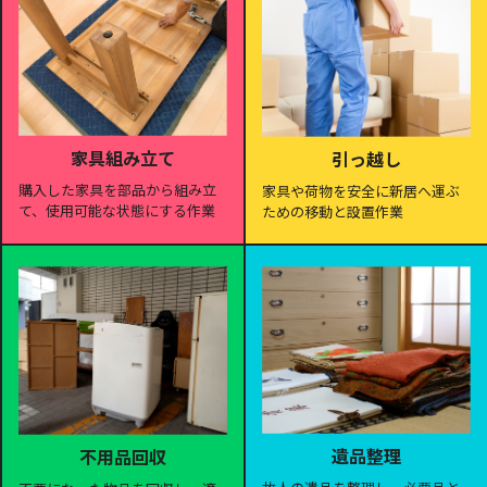
家具組み立て
引っ越し
購入した家具を部品から組み立
家具や荷物を安全に新居へ運ぶ
て、使用可能な状態にする作業
ための移動と設置作業
遺品整理
不用品回収