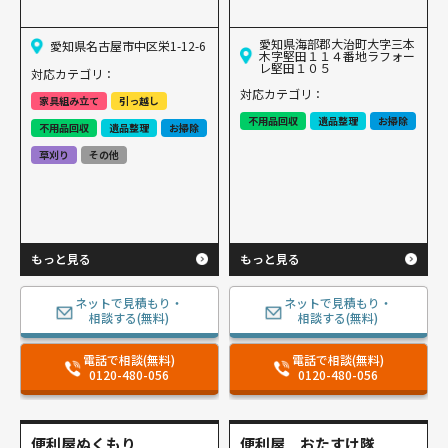
愛知県海部郡大治町大字三本
愛知県名古屋市中区栄1-12-6
木字堅田１１４番地ラフォー
レ堅田１０５
対応カテゴリ：
対応カテゴリ：
家具組み立て
引っ越し
不用品回収
遺品整理
お掃除
不用品回収
遺品整理
お掃除
草刈り
その他
もっと見る
もっと見る
ネットで見積もり・
ネットで見積もり・
相談する(無料)
相談する(無料)
電話で相談(無料)
電話で相談(無料)
0120-480-056
0120-480-056
便利屋ぬくもり
便利屋 おたすけ隊