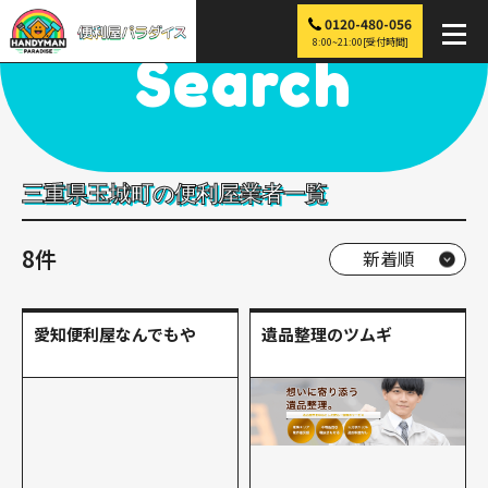
0120-480-056
便利屋パラダイス
>
探す
>
近畿
>
三重
>
玉城町
8:00~21:00[受付時間]
Search
三重県玉城町の便利屋業者一覧
8件
愛知便利屋なんでもや
遺品整理のツムギ