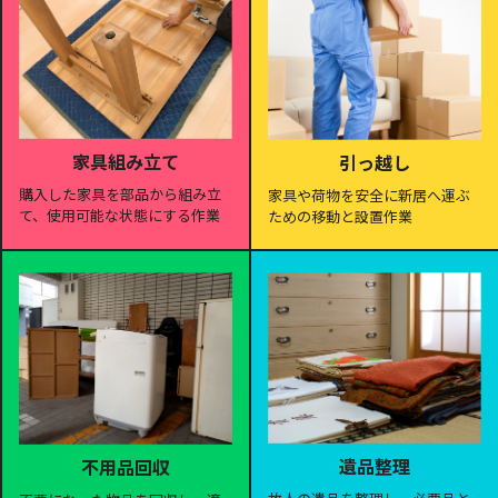
家具組み立て
引っ越し
購入した家具を部品から組み立
家具や荷物を安全に新居へ運ぶ
て、使用可能な状態にする作業
ための移動と設置作業
遺品整理
不用品回収