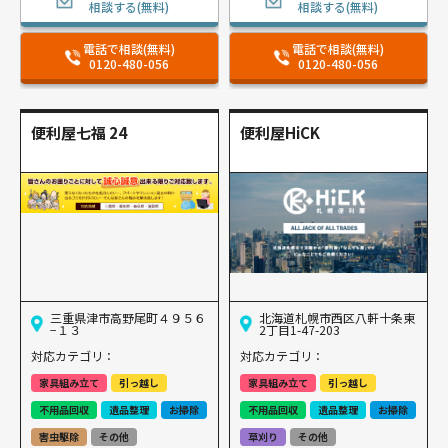
相談する(無料)
相談する(無料)
電話で相談(無料)
電話で相談(無料)
0120-480-056
0120-480-056
便利屋七福 24
便利屋HiCK
三重県津市高野尾町４９５６
北海道札幌市西区八軒十条東
−１３
2丁目1-47-203
対応カテゴリ：
対応カテゴリ：
家具組み立て
引っ越し
家具組み立て
引っ越し
不用品回収
遺品整理
お掃除
不用品回収
遺品整理
お掃除
害虫駆除
その他
草刈り
その他