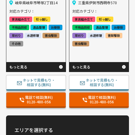
岐阜県岐阜市琴塚2丁目14
三重県伊賀市西明寺570
対応カテゴリ：
対応カテゴリ：
家具組み立て
引っ越し
家具組み立て
引っ越し
不用品回収
遺品整理
お掃除
不用品回収
遺品整理
お掃除
草刈り
水道修理
害虫駆除
草刈り
水道修理
害獣駆除
その他
害虫駆除
もっと見る
もっと見る
ネットで見積もり・
ネットで見積もり・
相談する(無料)
相談する(無料)
電話で相談(無料)
電話で相談(無料)
0120-480-056
0120-480-056
エリアを選択する