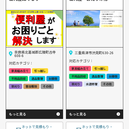
奈良県北葛城郡広陵町古寺
三重県津市渋見町630-26
608-6
対応カテゴリ：
対応カテゴリ：
家具組み立て
引っ越し
家具組み立て
引っ越し
不用品回収
遺品整理
お掃除
不用品回収
遺品整理
お掃除
草刈り
水道修理
その他
草刈り
害虫駆除
その他
もっと見る
もっと見る
ネットで見積もり・
ネットで見積もり・