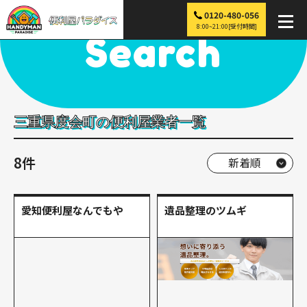
0120-480-056
便利屋パラダイス
>
探す
>
近畿
>
三重
>
度会町
8:00~21:00[受付時間]
Search
三重県度会町の便利屋業者一覧
8件
愛知便利屋なんでもや
遺品整理のツムギ