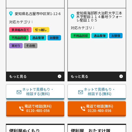
愛知県海部郡大治町大字三本
愛知県名古屋市中区栄1-12-6
木字堅田１１４番地ラフォー
レ堅田１０５
対応カテゴリ：
対応カテゴリ：
家具組み立て
引っ越し
不用品回収
遺品整理
お掃除
不用品回収
遺品整理
お掃除
草刈り
その他
もっと見る
もっと見る
ネットで見積もり・
ネットで見積もり・
相談する(無料)
相談する(無料)
電話で相談(無料)
電話で相談(無料)
0120-480-056
0120-480-056
便利屋ぬくもり
便利屋 おたすけ隊