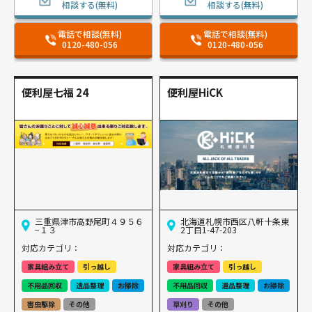
相談する(無料)
相談する(無料)
電話で相談(無料)
電話で相談(無料)
0120-480-056
0120-480-056
便利屋七福 24
便利屋HiCK
三重県津市高野尾町４９５６
北海道札幌市西区八軒十条東
−１３
2丁目1-47-203
対応カテゴリ：
対応カテゴリ：
家具組み立て
引っ越し
家具組み立て
引っ越し
不用品回収
遺品整理
お掃除
不用品回収
遺品整理
お掃除
害虫駆除
その他
草刈り
その他