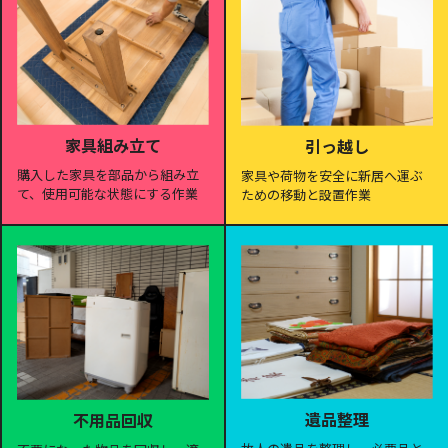
家具組み立て
引っ越し
購入した家具を部品から組み立
家具や荷物を安全に新居へ運ぶ
て、使用可能な状態にする作業
ための移動と設置作業
遺品整理
不用品回収