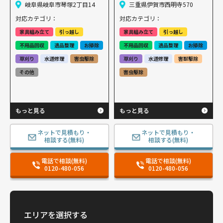
岐阜県岐阜市琴塚2丁目14
三重県伊賀市西明寺570
対応カテゴリ：
対応カテゴリ：
家具組み立て
引っ越し
家具組み立て
引っ越し
不用品回収
遺品整理
お掃除
不用品回収
遺品整理
お掃除
草刈り
水道修理
害虫駆除
草刈り
水道修理
害獣駆除
その他
害虫駆除
もっと見る
もっと見る
ネットで見積もり・
ネットで見積もり・
相談する(無料)
相談する(無料)
電話で相談(無料)
電話で相談(無料)
0120-480-056
0120-480-056
エリアを選択する