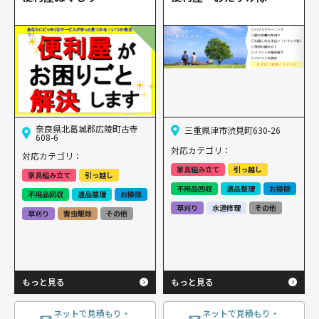
奈良県北葛城郡広陵町古寺
三重県津市渋見町630-26
608-6
対応カテゴリ：
対応カテゴリ：
家具組み立て
引っ越し
家具組み立て
引っ越し
不用品回収
遺品整理
お掃除
不用品回収
遺品整理
お掃除
草刈り
水道修理
その他
草刈り
害虫駆除
その他
もっと見る
もっと見る
ネットで見積もり・
ネットで見積もり・