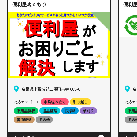
便利屋ぬくもり
便利
奈良県北葛城郡広陵町古寺 608-6
奈
対応カテゴリ：
家具組み立て
引っ越し
対応カ
不用品回収
遺品整理
お掃除
草刈り
不用
害虫駆除
その他
その