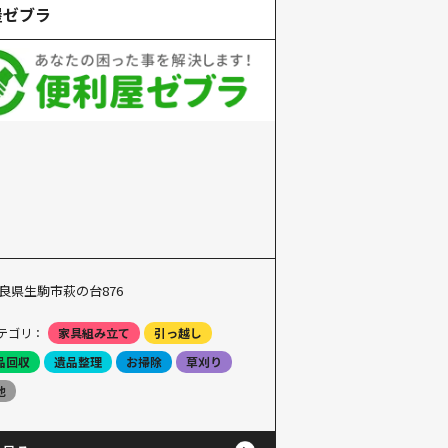
屋ゼブラ
良県生駒市萩の台876
テゴリ：
家具組み立て
引っ越し
品回収
遺品整理
お掃除
草刈り
他