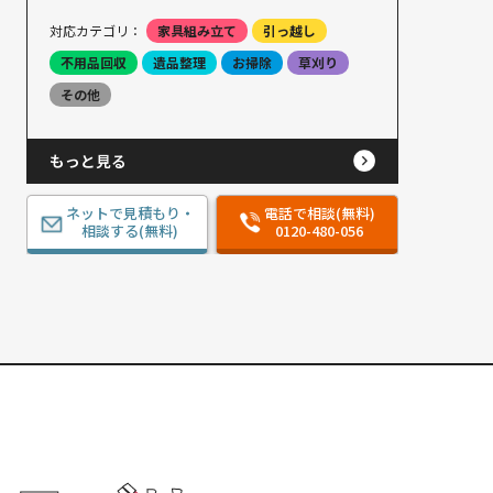
対応カテゴリ：
家具組み立て
引っ越し
不用品回収
遺品整理
お掃除
草刈り
その他
もっと見る
ネットで見積もり・
電話で相談(無料)
相談する(無料)
0120-480-056