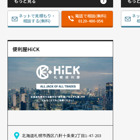
もっと見る
もっ
ネットで見積もり・
電話で相談(無料)
ネ
相談する(無料)
0120-480-056
相
便利屋HiCK
北海道札幌市西区八軒十条東2丁目1-47-203