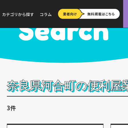
>
奈良
>
河合町
カテゴリから探す
コラム
Search
奈良県河合町の便利屋
3件