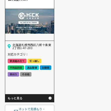
北海道札幌市西区八軒十条東
2丁目1-47-203
対応カテゴリ：
家具組み立て
引っ越し
不用品回収
遺品整理
お掃除
草刈り
その他
もっと見る
ネットで見積もり・