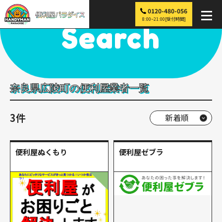
0120-480-056
便利屋パラダイス
>
探す
>
近畿
>
奈良
>
広陵町
8:00~21:00[受付時間]
Search
奈良県広陵町の便利屋業者一覧
3件
便利屋ぬくもり
便利屋ゼブラ