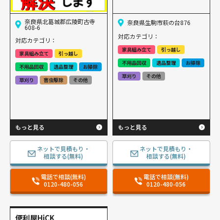
奈良県北葛城郡広陵町古寺
奈良県生駒市萩の台876
608-6
対応カテゴリ：
対応カテゴリ：
家具組み立て
引っ越し
家具組み立て
引っ越し
不用品回収
遺品整理
お掃除
不用品回収
遺品整理
お掃除
草刈り
その他
草刈り
害虫駆除
その他
もっと見る
もっと見る
ネットで見積もり・
ネットで見積もり・
相談する(無料)
相談する(無料)
電話で相談(無料)
電話で相談(無料)
0120-480-056
0120-480-056
便利屋HiCK