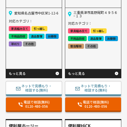
三重県津市高野尾町４９５６
愛知県名古屋市中区栄1-12-6
−１３
対応カテゴリ：
対応カテゴリ：
家具組み立て
引っ越し
家具組み立て
引っ越し
不用品回収
遺品整理
お掃除
不用品回収
遺品整理
お掃除
草刈り
その他
害虫駆除
その他
もっと見る
もっと見る
ネットで見積もり・
ネットで見積もり・
相談する(無料)
相談する(無料)
電話で相談(無料)
電話で相談(無料)
0120-480-056
0120-480-056
便利屋ホーリー
便利屋HiCK