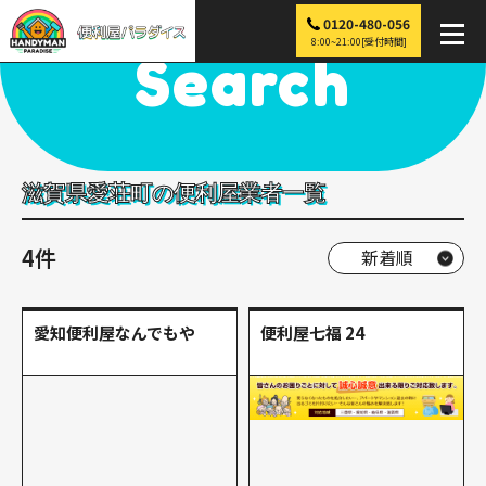
0120-480-056
便利屋パラダイス
>
探す
>
近畿
>
滋賀
>
愛荘町
8:00~21:00[受付時間]
Search
滋賀県愛荘町の便利屋業者一覧
4件
愛知便利屋なんでもや
便利屋七福 24