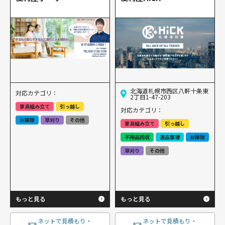
北海道札幌市西区八軒十条東
対応カテゴリ：
2丁目1-47-203
家具組み立て
引っ越し
対応カテゴリ：
お掃除
草刈り
その他
家具組み立て
引っ越し
不用品回収
遺品整理
お掃除
草刈り
その他
もっと見る
もっと見る
ネットで見積もり・
ネットで見積もり・