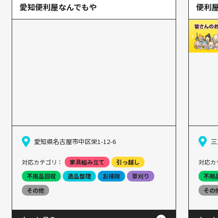
愛知便利屋なんでもや
便利屋
愛知県名古屋市中区栄1-12-6
三
対応カテゴリ：
家具組み立て
引っ越し
対応カ
不用品回収
遺品整理
お掃除
草刈り
不用
その他
その