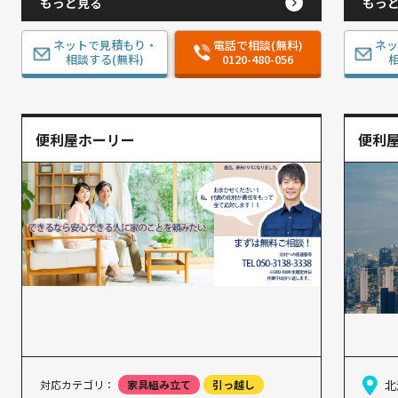
もっと見る
もっ
ネットで見積もり・
電話で相談(無料)
ネ
相談する(無料)
0120-480-056
相
便利屋ホーリー
便利屋
対応カテゴリ：
家具組み立て
引っ越し
北