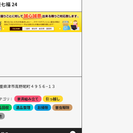
七福 24
重県津市高野尾町４９５６−１３
テゴリ：
家具組み立て
引っ越し
品回収
遺品整理
お掃除
害虫駆除
他