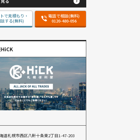
と見る
ットで見積もり・
電話で相談(無料)
談する(無料)
0120-480-056
HiCK
海道札幌市西区八軒十条東2丁目1-47-203