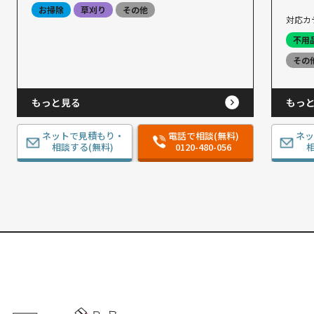
お掃除
草刈り
その他
対応カ
不用
その
もっと見る
もっ
ネットで見積もり・
電話で相談(無料)
ネ
相談する(無料)
0120-480-056
相