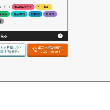
テゴリ：
家具組み立て
引っ越し
品回収
遺品整理
お掃除
草刈り
他
と見る
ットで見積もり・
電話で相談(無料)
談する(無料)
0120-480-056