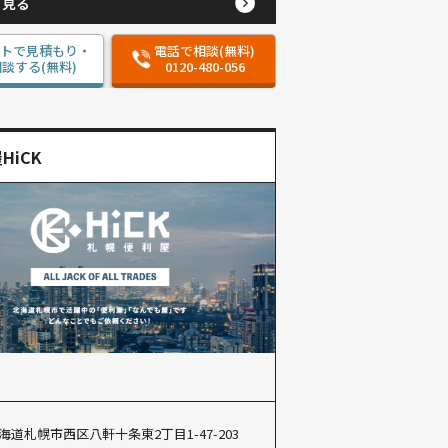
と見る
ットで見積もり・
電話で相談(無料)
談する(無料)
0120-480-056
HiCK
海道札幌市西区八軒十条東2丁目1-47-203