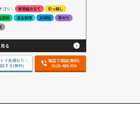
テゴリ：
家具組み立て
引っ越し
品回収
遺品整理
お掃除
草刈り
他
と見る
ットで見積もり・
電話で相談(無料)
談する(無料)
0120-480-056