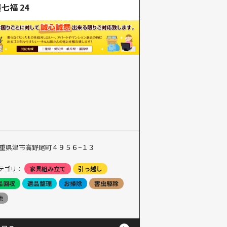
七福 24
重県津市高野尾町４９５６−１３
テゴリ：
家具組み立て
引っ越し
品回収
遺品整理
お掃除
害虫駆除
他