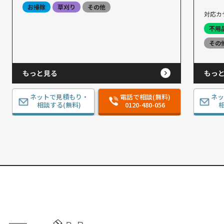
お掃除
草刈り
その他
対応カ
不用
その
もっと見る
もっ
ネットで見積もり・
電話で相談(無料)
ネ
相談する(無料)
0120-480-056
相