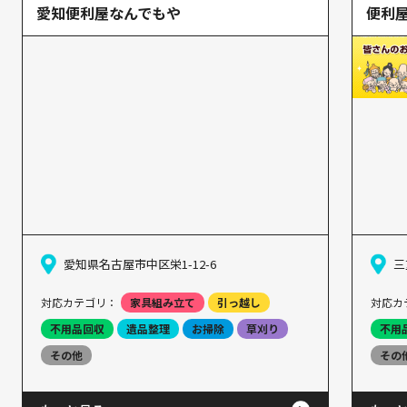
愛知便利屋なんでもや
便利屋
愛知県名古屋市中区栄1-12-6
三
対応カテゴリ：
家具組み立て
引っ越し
対応カ
不用品回収
遺品整理
お掃除
草刈り
不用
その他
その