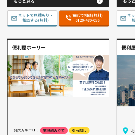
もっと見る
もっ
ネットで見積もり・
電話で相談(無料)
ネ
相談する(無料)
0120-480-056
相
便利屋ホーリー
便利屋
対応カテゴリ：
家具組み立て
引っ越し
北